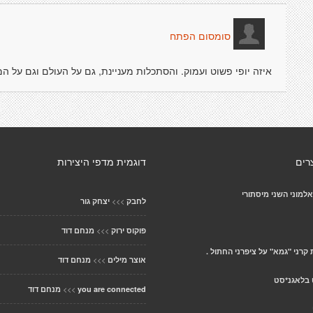
סומסום הפתח
איזה יופי פשוט ועמוק. והסתכלות מעניינת, גם על העולם וגם על ה
רים
דוגמית מדפי היצירות
למוני השני מיסתורי
>>>
לחבק
יצחק גור
>>>
פוקוס ירוק
מנחם דוד
רני "גמא" על ציפרני החתול .
>>>
אוצר מילים
מנחם דוד
 בלאגנ*סט
>>>
you are connected
מנחם דוד