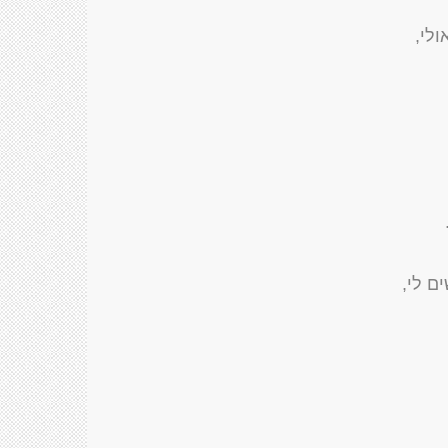
לי,
ם לי,