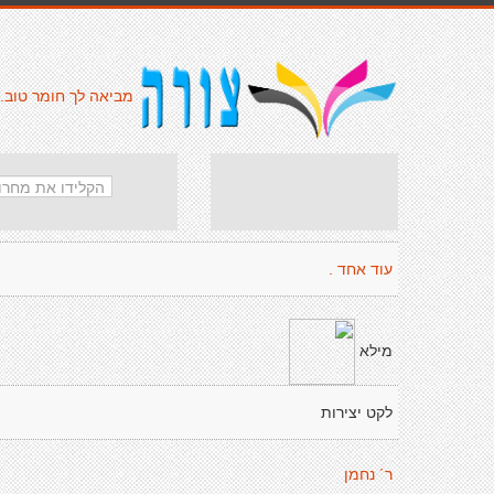
מביאה לך חומר טוב.
עוד אחד .
מילא
לקט יצירות
ר´ נחמן