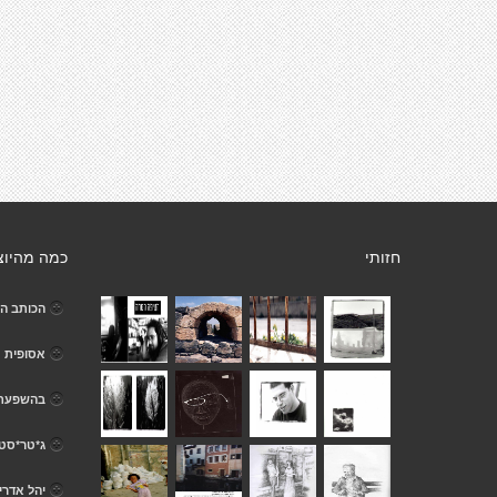
חזותי
כמה מהיוצ
הכותב הא
אסופית
בהשפעת ק
ג*טר*סט
יהל אדרי