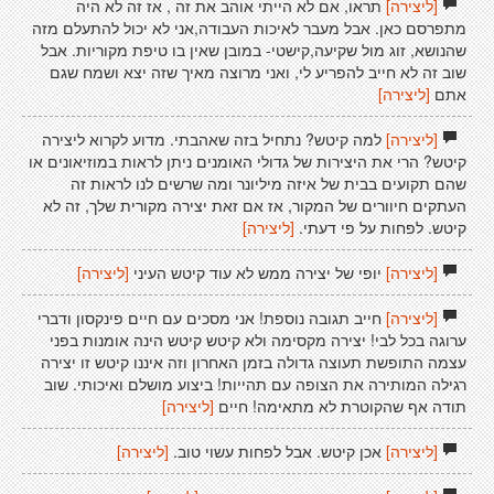
[ליצירה]
תראו, אם לא הייתי אוהב את זה , אז זה לא היה
מתפרסם כאן. אבל מעבר לאיכות העבודה,אני לא יכול להתעלם מזה
שהנושא, זוג מול שקיעה,קישטי- במובן שאין בו טיפת מקוריות. אבל
שוב זה לא חייב להפריע לי, ואני מרוצה מאיך שזה יצא ושמח שגם
אתם
[ליצירה]
[ליצירה]
למה קיטש? נתחיל בזה שאהבתי. מדוע לקרוא ליצירה
קיטש? הרי את היצירות של גדולי האומנים ניתן לראות במוזיאונים או
שהם תקועים בבית של איזה מיליונר ומה שרשים לנו לראות זה
העתקים חיוורים של המקור, אז אם זאת יצירה מקורית שלך, זה לא
קיטש. לפחות על פי דעתי.
[ליצירה]
[ליצירה]
יופי של יצירה ממש לא עוד קיטש העיני
[ליצירה]
[ליצירה]
חייב תגובה נוספת! אני מסכים עם חיים פינקסון ודברי
ערוגה בכל לבי! יצירה מקסימה ולא קיטש קיטש הינה אומנות בפני
עצמה התופשת תעוצה גדולה בזמן האחרון וזה איננו קיטש זו יצירה
רגילה המותירה את הצופה עם תהייות! ביצוע מושלם ואיכותי. שוב
תודה אף שהקוטרת לא מתאימה! חיים
[ליצירה]
[ליצירה]
אכן קיטש. אבל לפחות עשוי טוב.
[ליצירה]