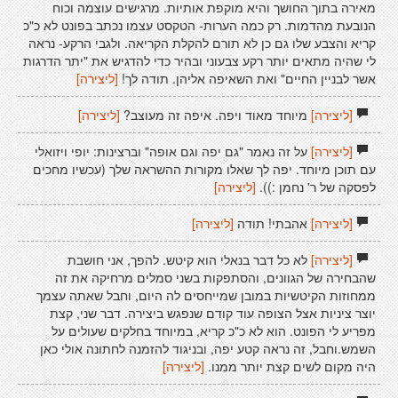
מאירה בתוך החושך והיא מוקפת אותיות. מרגישים עוצמה וכוח
הנובעת מהדמות. רק כמה הערות- הטקסט עצמו נכתב בפונט לא כ"כ
קריא והצבע שלו גם כן לא תורם להקלת הקריאה. ולגבי הרקע- נראה
לי שהיה מתאים יותר רקע צבעוני ובהיר כדי להדגיש את "יתר הדרגות
אשר לבניין החיים" ואת השאיפה אליהן. תודה לך!
[ליצירה]
[ליצירה]
מיוחד מאוד ויפה. איפה זה מעוצב?
[ליצירה]
[ליצירה]
על זה נאמר "גם יפה וגם אופה" וברצינות: יופי ויזואלי
עם תוכן מיוחד. יפה לך שאלו מקורות ההשראה שלך (עכשיו מחכים
לפסקה של ר' נחמן :)).
[ליצירה]
[ליצירה]
אהבתי! תודה
[ליצירה]
[ליצירה]
לא כל דבר בנאלי הוא קיטש. להפך, אני חושבת
שהבחירה של הגוונים, והסתפקות בשני סמלים מרחיקה את זה
ממחוזות הקיטשיות במובן שמייחסים לה היום, וחבל שאתה עצמך
יוצר ציניות אצל הצופה עוד קודם שנפגש ביצירה. דבר שני, קצת
מפריע לי הפונט. הוא לא כ"כ קריא, במיוחד בחלקים שעולים על
השמש.וחבל, זה נראה קטע יפה, ובניגוד להזמנה לחתונה אולי כאן
היה מקום לשים קצת יותר ממנו.
[ליצירה]