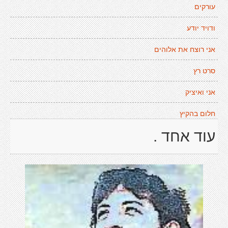
עורקים
ודויד יודע
אני רוצח את אלוהים
סרט רץ
אני ואיציק
חלום בהקיץ
עוד אחד .