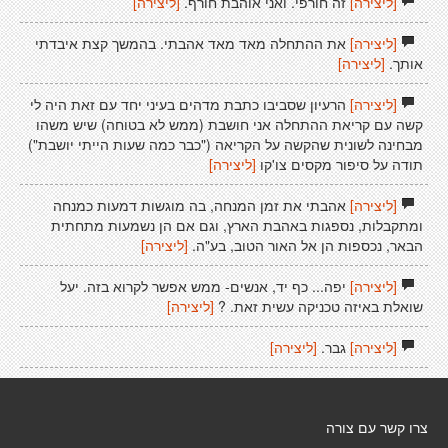
[ליצירה]
זה חורפי. ואני אוהבת חורף.
[ליצירה]
[ליצירה]
את ההתחלה מאד מאד אהבתי. בהמשך קצת איבדתי
אותך.
[ליצירה]
[ליצירה]
הרעיון שסביבו כתבת מדהים בעיני יחד עם זאת היה לי
קשה עם קריאת ההתחלה אני חושבת (ממש לא בטוחה) שיש משהו
מבחינה לשונית שהקשה על הקריאה ("כבר כמה שעות הייתי יושבת")
תודה על סיפור מקסים צו'קו
[ליצירה]
[ליצירה]
אהבתי את זמן המנחה, בה מוגשות דמעות כמנחה
ומתקבלות, נספגות באהבת הארץ, וגם אם הן נשמעות מתחתית
הבאר, נכספות הן אל האור הטוב, בע"ה.
[ליצירה]
[ליצירה]
יפה... כף יד, אנשים- ממש אפשר לקרוא בזה. יעל
שואלת באיזה טכניקה עשית זאת. ?
[ליצירה]
[ליצירה]
גבר.
[ליצירה]
צרו קשר עם צורה