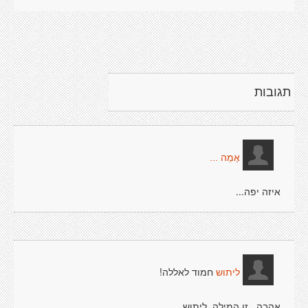
תגובות
אֶמַה ...
איזה יפה...
חמוד לאללה!
ליתוש
אהבה...זו המילה. ליתוש.