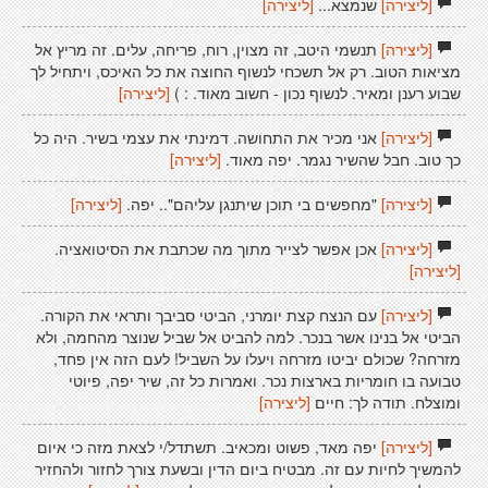
[ליצירה]
שנמצא...
[ליצירה]
[ליצירה]
תנשמי היטב, זה מצוין, רוח, פריחה, עלים. זה מריץ אל
מציאות הטוב. רק אל תשכחי לנשוף החוצה את כל האיכס, ויתחיל לך
שבוע רענן ומאיר. לנשוף נכון - חשוב מאוד. : )
[ליצירה]
[ליצירה]
אני מכיר את התחושה. דמינתי את עצמי בשיר. היה כל
כך טוב. חבל שהשיר נגמר. יפה מאוד.
[ליצירה]
[ליצירה]
"מחפשים בי תוכן שיתנגן עליהם".. יפה.
[ליצירה]
[ליצירה]
אכן אפשר לצייר מתוך מה שכתבת את הסיטואציה.
[ליצירה]
[ליצירה]
עם הנצח קצת יומרני, הביטי סביבך ותראי את הקורה.
הביטי אל בנינו אשר בנכר. למה להביט אל שביל שנוצר מהחמה, ולא
מזרחה? שכולם יביטו מזרחה ויעלו על השביל! לעם הזה אין פחד,
טבועה בו חומריות בארצות נכר. ואמרות כל זה, שיר יפה, פיוטי
ומוצלח. תודה לך: חיים
[ליצירה]
[ליצירה]
יפה מאד, פשוט ומכאיב. תשתדל/י לצאת מזה כי איום
להמשיך לחיות עם זה. מבטיח ביום הדין ובשעת צורך לחזור ולהחזיר