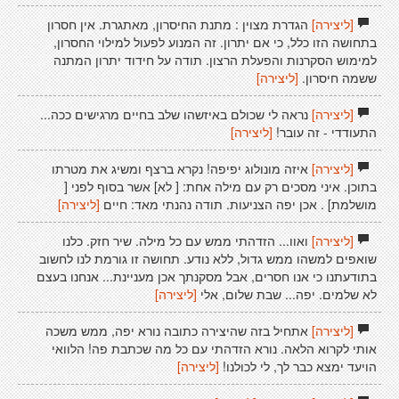
[ליצירה]
הגדרת מצוין : מתנת החיסרון, מאתגרת. אין חסרון
בתחושה הזו כלל, כי אם יתרון. זה המנוע לפעול למילוי החסרון,
למימוש הסקרנות והפעלת הרצון. תודה על חידוד יתרון המתנה
ששמה חיסרון.
[ליצירה]
[ליצירה]
נראה לי שכולם באיזשהו שלב בחיים מרגישים ככה...
התעודדי - זה עובר!
[ליצירה]
[ליצירה]
איזה מונולוג יפיפה! נקרא ברצף ומשיג את מטרתו
בתוכן. איני מסכים רק עם מילה אחת: [ לא] אשר בסוף לפני [
מושלמת] . אכן יפה הצניעות. תודה נהנתי מאד: חיים
[ליצירה]
[ליצירה]
ואוו... הזדהתי ממש עם כל מילה. שיר חזק. כלנו
שואפים למשהו ממש גדול, ללא נודע. תחושה זו גורמת לנו לחשוב
בתודעתנו כי אנו חסרים, אבל מסקנתך אכן מעניינת... אנחנו בעצם
לא שלמים. יפה... שבת שלום, אלי
[ליצירה]
[ליצירה]
אתחיל בזה שהיצירה כתובה נורא יפה, ממש משכה
אותי לקרוא הלאה. נורא הזדהתי עם כל מה שכתבת פה! הלוואי
הויעד ימצא כבר לך, לי לכולנו!
[ליצירה]