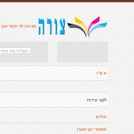
מביאה לך חומר טוב.
א ש"ז
לקט יצירות
מילים
מאחורי עץ האורן