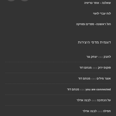
שאלנה - אתר טריוויה
לוח עברי לועזי
רגל ראשונה- ספרים ומוזיקה
דוגמית מדפי היצירות
>>>
לחבק
יצחק גור
>>>
פוקוס ירוק
מנחם דוד
>>>
אוצר מילים
מנחם דוד
>>>
you are connected
מנחם דוד
>>>
על הכתיבה
לבנה אדלר
>>>
תפילה
לבנה אדלר