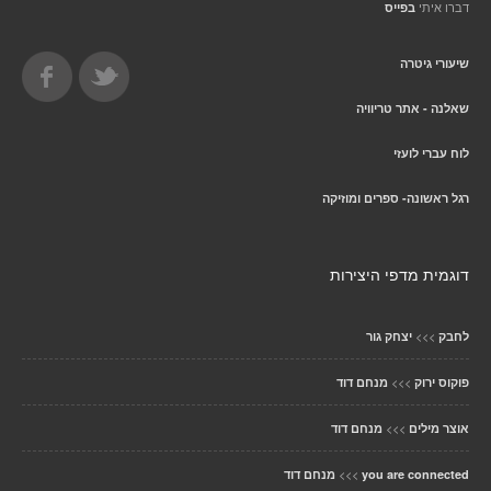
דברו איתי
בפייס
שיעורי גיטרה
שאלנה - אתר טריוויה
לוח עברי לועזי
רגל ראשונה- ספרים ומוזיקה
דוגמית מדפי היצירות
>>>
לחבק
יצחק גור
>>>
פוקוס ירוק
מנחם דוד
>>>
אוצר מילים
מנחם דוד
>>>
you are connected
מנחם דוד