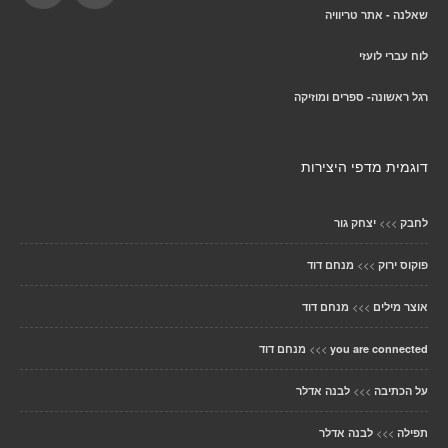
שאלנה - אתר טריוויה
לוח עברי לועזי
רגל ראשונה- ספרים ומוזיקה
דוגמית מדפי היצירות
>>>
לחבק
יצחק גור
>>>
פוקוס ירוק
מנחם דוד
>>>
אוצר מילים
מנחם דוד
>>>
you are connected
מנחם דוד
>>>
על הכתיבה
לבנה אדלר
>>>
תפילה
לבנה אדלר