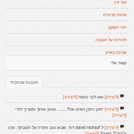
אור אין
אחות פנימית
תווי השקט
להודות על הטובה
שכינה בארץ
קשור אלי
תגובות שכתבתי
[ליצירה]
וואו ליבי הומה
[ליצירה]
[ליצירה]
יתכן ויתכן האינו אח?........ אוהב אותך ומעריך דודי
[ליצירה]
[ליצירה]
ל david nichsaf דוד, שבוע טוב ותודה על תגובתך. מהו
ה"בור"? השיר?
[ליצירה]