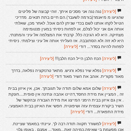
[ליצירה]
נגה נגה אני מסכים איתך. זוהי קבוצה של פליטים
שהגיעו מ מיאנמר(בורמה לשעבר).הם חיים בתת תנאים. מדריכי
הטיול לקחו אותנו לשם בכדי שניתן להם אוכל. לאחר מכן, שאלתי
אותה אם אני יכול לצלם, או לפחות ניסיתי במעין פנטומימה
מצחיקה. היא לא הגיבה כלל. קרבתי את המצלמה אל עיני והמתנתי,
היא לא זזה ולא הסתובבה. אז העליתי אותה אל עיני וצילמתי. ניסיתי
לפחות להיות בסדר... דודי
[ליצירה]
[ליצירה]
הכח הלבן הייל הכח הלבן!!!
[ליצירה]
[ליצירה]
נפלא שיר נפלא ורגיש. מתאר טרנזקציה נפלאה, בדרך
מאוד מקורית. אוהב את השיר מאוד דודי
[ליצירה]
[ליצירה]
שלום אמא שלום תודה על תגובתך. אכן, אין איזון בבית
זה , המציין את מידת החסד,דהיינו אהבה ונתינה אין סופית....חונקת
. אין גם איזון בבית הימני המייצג את מידת הגבורה ובהקשר של
השיר ביקורת עצמית עזה ושיפוטית. חפשי את האיזון בבית האמצעי,
מידת התפארת... דודי
[ליצירה]
[ליצירה]
למשורר תקווה תודה רבה לך. עיינתי במאמר שציינת.
אכן מפעמת בי שאיפה,כמיהה זאת...מאוד... אמנם , באופן גלוי