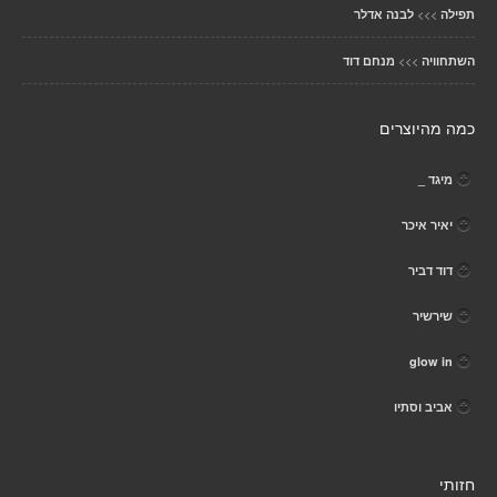
>>>
תפילה
לבנה אדלר
>>>
השתחוויה
מנחם דוד
כמה מהיוצרים
מיגד _
יאיר איכר
דוד דביר
שירשיר
glow in
אביב וסתיו
חזותי