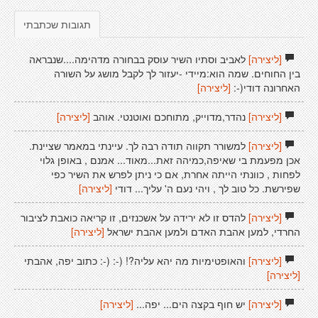
תגובות שכתבתי
[ליצירה]
לאביב וסתיו השיר עוסק בבחורה מדהימה....שנבראה
בין החוחים. שמה הוא:מיידי -יעזור לך לקבל מושג על השורה
האחרונה דודי(-:
[ליצירה]
[ליצירה]
נהדר,מדוייק, מתוחכם ואוטנטי. אוהב
[ליצירה]
[ליצירה]
למשורר תקווה תודה רבה לך. עיינתי במאמר שציינת.
אכן מפעמת בי שאיפה,כמיהה זאת...מאוד... אמנם , באופן גלוי
לפחות , כוונתי הייתה אחרת, אם כי ניתן לפרש את השיר כפי
שפירשת. כל טוב לך , ויהי נעם ה' עליך... דודי
[ליצירה]
[ליצירה]
להדס זו לא ירידה על אשכנזים, זו קריאה כואבת לציבור
החרדי, למען אהבת האדם ולמען אהבת ישראל
[ליצירה]
[ליצירה]
והאופטימיות מה יהא עליה?! (-: (-: כתוב יפה, אהבתי
[ליצירה]
[ליצירה]
יש חוף בקצה הים... יפה...
[ליצירה]