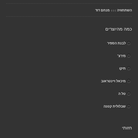
>>>
השתחוויה
מנחם דוד
כמה מהיוצרים
לבנת הספיר
מִירְצ'
תיקו
מיכאל ויינטראוב
טל ה
שבלולית קטנה
חזותי