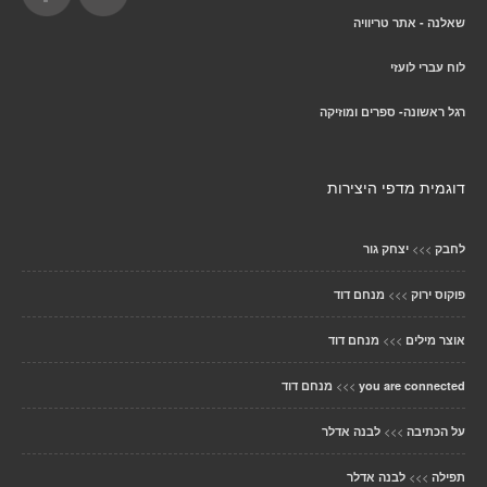
שאלנה - אתר טריוויה
לוח עברי לועזי
רגל ראשונה- ספרים ומוזיקה
דוגמית מדפי היצירות
>>>
לחבק
יצחק גור
>>>
פוקוס ירוק
מנחם דוד
>>>
אוצר מילים
מנחם דוד
>>>
you are connected
מנחם דוד
>>>
על הכתיבה
לבנה אדלר
>>>
תפילה
לבנה אדלר