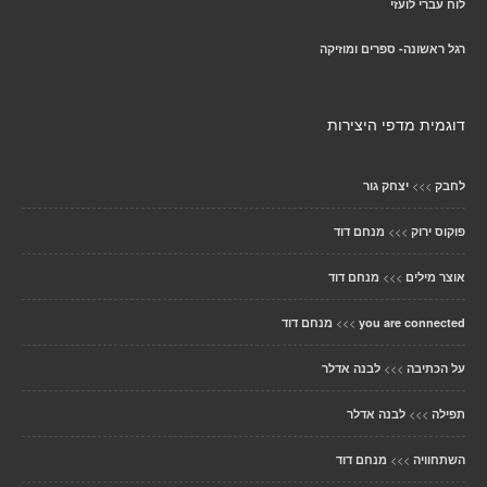
לוח עברי לועזי
רגל ראשונה- ספרים ומוזיקה
דוגמית מדפי היצירות
>>>
לחבק
יצחק גור
>>>
פוקוס ירוק
מנחם דוד
>>>
אוצר מילים
מנחם דוד
>>>
you are connected
מנחם דוד
>>>
על הכתיבה
לבנה אדלר
>>>
תפילה
לבנה אדלר
>>>
השתחוויה
מנחם דוד