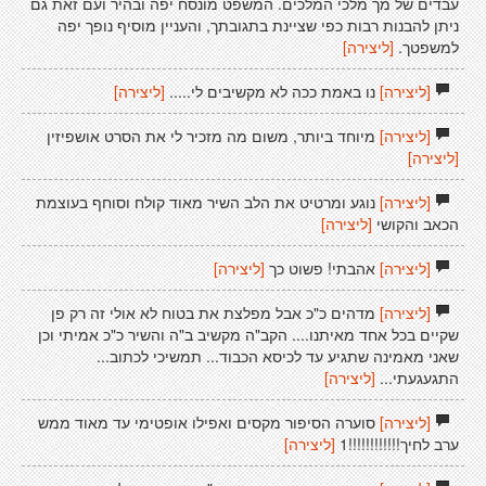
עבדים של מך מלכי המלכים. המשפט מונסח יפה ובהיר ועם זאת גם
ניתן להבנות רבות כפי שציינת בתגובתך, והעניין מוסיף נופך יפה
למשפטך.
[ליצירה]
[ליצירה]
נו באמת ככה לא מקשיבים לי.....
[ליצירה]
[ליצירה]
מיוחד ביותר, משום מה מזכיר לי את הסרט אושפיזין
[ליצירה]
[ליצירה]
נוגע ומרטיט את הלב השיר מאוד קולח וסוחף בעוצמת
הכאב והקושי
[ליצירה]
[ליצירה]
אהבתי! פשוט כך
[ליצירה]
[ליצירה]
מדהים כ"כ אבל מפלצת את בטוח לא אולי זה רק פן
שקיים בכל אחד מאיתנו.... הקב"ה מקשיב ב"ה והשיר כ"כ אמיתי וכן
שאני מאמינה שתגיע עד לכיסא הכבוד... תמשיכי לכתוב...
התגעגעתי...
[ליצירה]
[ליצירה]
סוערה הסיפור מקסים ואפילו אופטימי עד מאוד ממש
ערב לחיך!!!!!!!!!!!!1
[ליצירה]