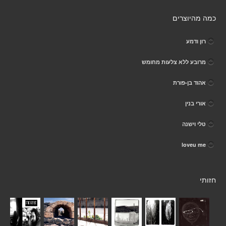
כמה מהיוצרים
רון ודמע
מרובע ללא צלעות מחומש
אהוד בן-פורת
אורי בנין
טלי וישנה
loveu me
חזותי