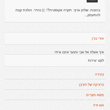
בהונות. שלחן ערוך. תקרה אקוסטית?! :)) נהדר. הולכת קצת
להתעמק...
אורי בנין
איך אעלה אל אבי והנער איננו איתי
לקט יצירות
בְּעֵירָה
כְרוֹנִיקָה שֶׁל חוּרְבַּן
מַשָׂא מִצְרַיִם
אש זרה