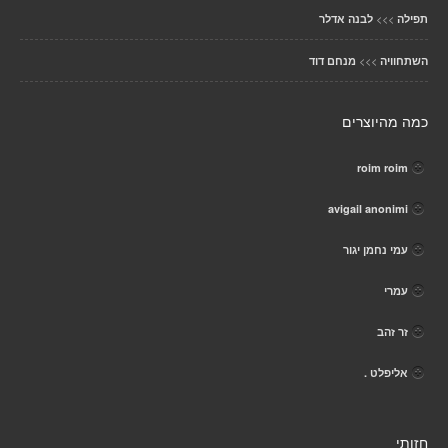
>>>
תפילה
לבנה אדלר
>>>
השתחוויה
מנחם דוד
כמה מהיוצרים
roim roim
avigail anonimi
עמי נחמן יגור
עמרי
זר זהב
אליפלט .
חזותי