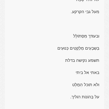
מעל גבי הקרקע.
ובעודך מִסְתוֹלֵל
בְּשִבְעִים מְלַקְטִים כְּנוּעִים
תשמע נקישה בדלת
באתי אל ביתי
ולא תוכל הִמַלֵט
על בְּהוֹנוֹת רגליך.