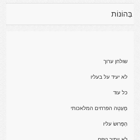
בְּהוֹנוֹת
שולחן ערוך
לא יעיד על בעליו
כל עוד
מָעַטֵה הפרחים המלאכותי
הַפָּרוּשׂ עליו
לא יותיר טֵפַח