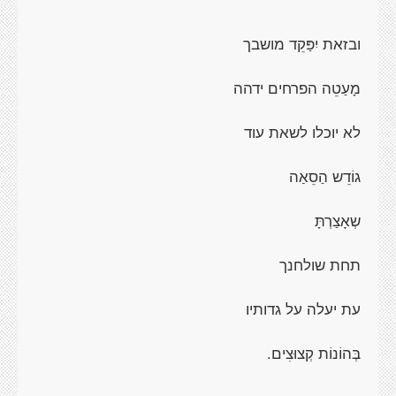
ובזאת יִפַּקֵד מושבך
מָעַטֵה הפרחים ידהה
לא יוכלו לשאת עוד
גוֹדֵש הַסֵאַה
שְאָצַרְתָּ
תחת שולחנך
עת יעלה על גדותיו
בְּהוֹנוֹת קְצוּצִים.