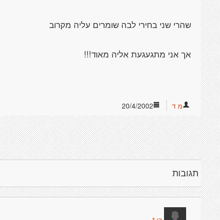
מ ד
20/4/2002
תגובות
---