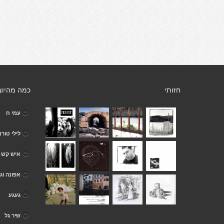
חזותי
כמה מהיוצ
עמי ח
לילי טורנ
איש קש
אפונה וגז
געגע
שיר גל