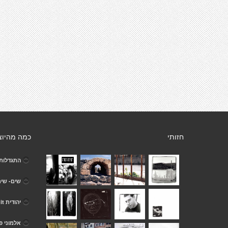
חזותי
כמה מהיוצ
התגדלות 
שים- שי
יהודית yehudit
אלמוני פ