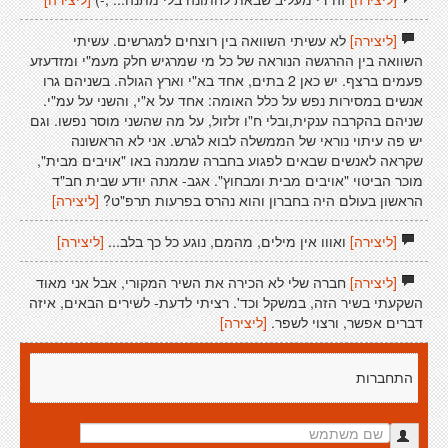
[ליצירה]
לא עשיתי השוואה בין רוצחים למגרשים. עשיתי
השוואה בין ההרגשה הנוראה של כל מי שמרגיש חלק מעמ"י ומזדעזע
פעמים ברצף. יש כאן 2 בתים, אחד בא"י וארץ הגולה. בשניהם גרו
אנשים במסירות נפש על כלל האומה: אחד על א"י, והשני על עמ"י.
שניהם בהקרבה ענקית,ובלי ח"ו זלזול, על מה שהשני מוסר נפשו. וגם
יש פה עיתוי נוראי של הממשלה לבוא לגרש. אני לא הראשונה
שקראה לאנשים שבאים לפגוע בחברה שממנה באו "אויבים מבית",
מוכר הביטוי "אויבים מבית ומבחוץ". אגב- אתה יודע שבית חב"ד
הראשון בעולם היה בחברון והוא נהרס בפרעות תרפ"ט?
[ליצירה]
[ליצירה]
ואווו אין מילים, מהמם, נוגע כל כך בלב...
[ליצירה]
[ליצירה]
חברה שלי לא הכירה את השיר המקורי, אבל אני מאוד
השקעתי בשיר הזה, במשקל וכד'. רציתי לדעת- לשירים הבאים, איזה
דברים אפשר, ורצוי לשפר.
[ליצירה]
התחברות