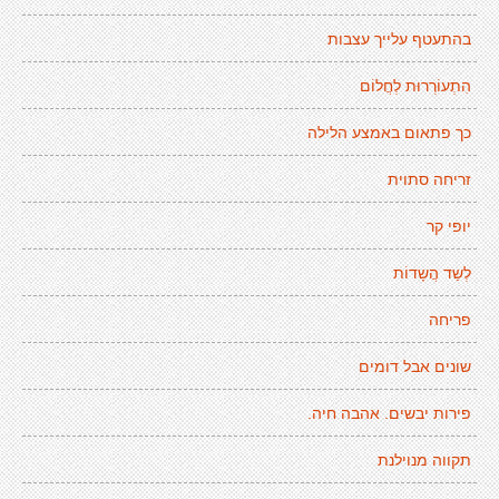
בהתעטף עלייך עצבות
הִתְעוֹרְרוּת לְחֲלוֹם
כך פתאום באמצע הלילה
זריחה סתוית
יופי קר
לְשַד הֲשָדוֹת
פריחה
שונים אבל דומים
פירות יבשים. אהבה חיה.
תקווה מנוילנת