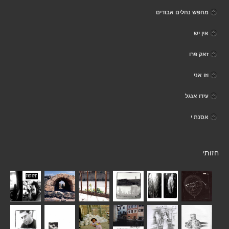
מחפש נחלים אבודים
אין יש
זאק פרו
וזו אני
עידו אנגל
אסנת י
חזותי