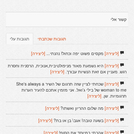
קשור אלי
תגובות שכתבתי
תגובות עלי
[ליצירה]
מקסים פשוט יפה וכחול! נהנתי...
[ליצירה]
[ליצירה]
היא נשמעת מאוד מניפולטיבית,אנוכית, הרסנית וחסרת
רגש. מעניין אם זאת הנשיות עבורך.
[ליצירה]
[ליצירה]
שכחתי לציין שזה תרגום של השיר She's always a
woman to me של בילי ג'ואל. אני מזמין אתכם להעיר הערות
תרגומיות. שן.
[ליצירה]
[ליצירה]
מה שלום ההריון ואשתו?
[ליצירה]
[ליצירה]
בשעה טובה! אגב\ בן או בת?
[ליצירה]
[ליצירה]
אהבתי במיוחד את הסוף!
[ליצירה]