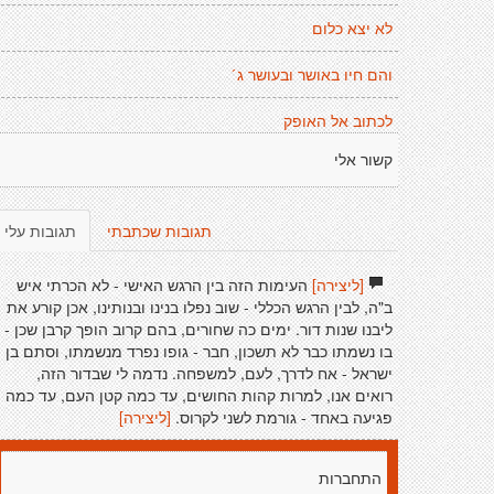
לא יצא כלום
והם חיו באושר ובעושר ג´
לכתוב אל האופק
קשור אלי
תגובות שכתבתי
תגובות עלי
[ליצירה]
העימות הזה בין הרגש האישי - לא הכרתי איש
ב"ה, לבין הרגש הכללי - שוב נפלו בנינו ובנותינו, אכן קורע את
ליבנו שנות דור. ימים כה שחורים, בהם קרוב הופך קרבן שכן -
בו נשמתו כבר לא תשכון, חבר - גופו נפרד מנשמתו, וסתם בן
ישראל - אח לדרך, לעם, למשפחה. נדמה לי שבדור הזה,
רואים אנו, למרות קהות החושים, עד כמה קטן העם, עד כמה
פגיעה באחד - גורמת לשני לקרוס.
[ליצירה]
התחברות