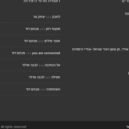
רים
דוגמית מדפי היצירות
ול
>>>
לחבק
יצחק גור
>>>
פוקוס ירוק
מנחם דוד
>>>
אוצר מילים
מנחם דוד
ארדי, חן גושן ויאיר עוזיאל -אח"י היסודות
>>>
you are connected
מנחם דוד
>>>
על הכתיבה
לבנה אדלר
>>>
תפילה
לבנה אדלר
>>>
השתחוויה
מנחם דוד
ccolo Theme. All rights reserved
ר