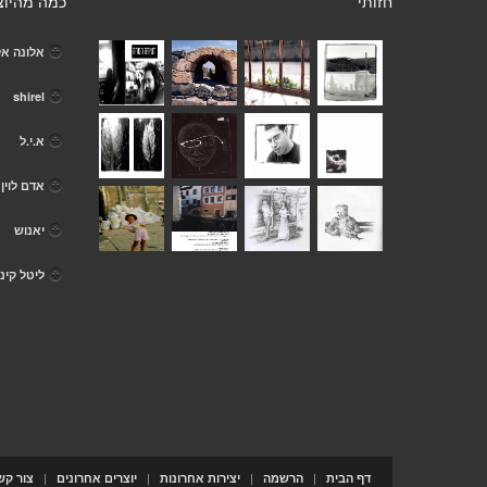
חזותי
כמה מהיוצ
אלונה אל
shirel
א.י.ל
אדם לוין 
יאנוש
ליטל קינן
|
|
|
|
דף הבית
הרשמה
יצירות אחרונות
יוצרים אחרונים
צור קש