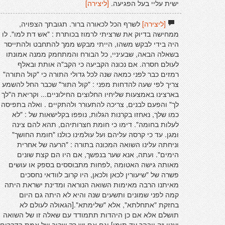
ישית עליי בעל הפגיעה.
[ליצירה]
[ליצירה]
לשרף הכל לכאורה ברור. תגובתך הצפויה,
ממחישה בדיוק את שרציתי לרמוז בכותרת : "אש דת למו". לו
היה בידי לבקש משהו, הייתי מבקש ממך להתחבט ולהתייסר
בשאלה הבאה, שבעיניי, כל הבורח והמתחמק ממנה אמונתו
לעולם חסרה. אם נכונה הקביעה כי הקב"ה אותת ובאלף
רמזים כבר לפני כמאה שנה לכל גדולי התורה כי "קול התורה"
צריך לפי שעה להדחות מפני : "קול התור" שכבר החל להשמע
בארצינו באמצעות שליחיו החלוצים החילוניים... וקריאת ה"לך
לך" והפעם לבנים, צריכה להתעורר ולהתקיים . ואלה בתפיסה
כמו שלך, נאחזו בקרנות הגלות, נופפו בקלישאות של : "לא
לעלות בחומה". דימו כי חומת חצרותיהם, תהא להם צינה
ומגן. עד כי קרסה עליהם ועל עולמינו כולנו "חומת החושך"
וניחתה עלינו השואה המכונה בתורה : "הרעה של אחרית
הימים". ועתה, אנא שער בנפשך, אם היו הם קצת שונים
מאותה גישה האטומה ,לפחות מתבוססים בספק או עושים
פשרה של "שיעורין לכאן ולכאן, היו קרוב לוודאי נחסכים
מאיתנו הרבה מאימות השואה הנוראה ומדינת ישראת היתה
קמה לפני שמונים ותשעים שנה והיא לא היתה גם היום
בחזקת "אתחלתא", אלא "שלימתא".[הגאולה לעולם לא
תושלם אלא אם כן היהדות תתמודד עם שאלה זו של השואה
וענין זה יובהר עד תומו] וגם אם יש רק שביב של אמת בדברים