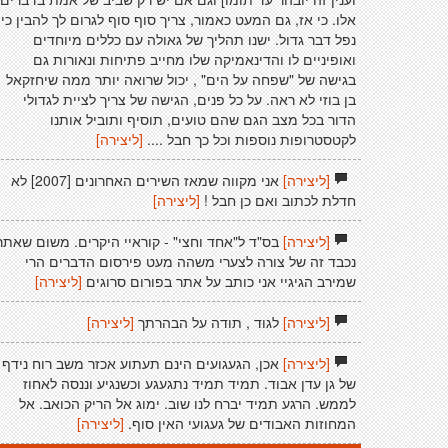
אלו. כי אז, גם המעט כאמור, צריך סוף סוף לגרום לך להבין כי
נפל דבר גדול. ישנו תהליך של גאולה עם כללים מיוחדים
ואופיניים לו והדינאמיקה שלו מחייב פתיחות ונאורות גם
בגישה של "שפחה על הים" , יכול שרואה יותר ממה שיחזקאל
בן בוזי לא ראה. על כל פנים, הגישה של צריך לציית לגדולי
הדור בכל מצב הגם שהם טועים, תוסיף ותוביל אותנו
לקטסטרופות נוספות וכל כך חבל ....
[ליצירה]
[ליצירה]
אני מקווה שמאז השירים האחרונים [2007] לא
חדלת לכתוב ואם כן חבל !
[ליצירה]
[ליצירה]
בס"ד ל"אחד וחצי" - קוראיי היקרים. משום שאתר
נכבד זה של צורה לצערי משהה מעט פירסום הדברים הרי
שמירב הגיגיי אני כותב על אתר בפורום סרוגים
[ליצירה]
[ליצירה]
לגוד , תודה על הבהרתך
[ליצירה]
[ליצירה]
אכן, הגעגועים הינם תעתוע אכזר משב רוח נידף
של גן עדן אבוד. תמיד תמיד נתגעגע וכשנגיע וננסה לאחוז
לממש. הרגע תמיד יברח לנו שוב. ימוג אל הריק הכואב. אל
המחוזות האבודים של געגועי האין סוף.
[ליצירה]