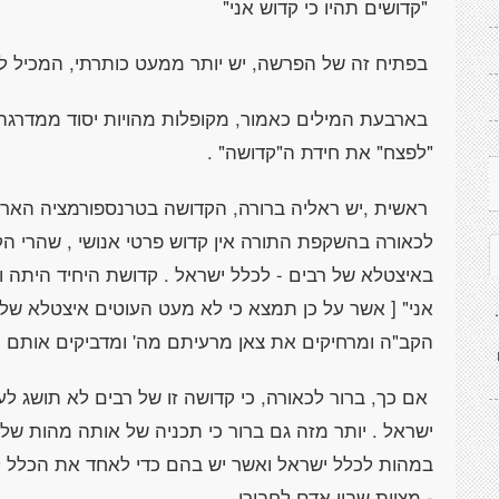
"קדושים תהיו כי קדוש אני"
בפתיח זה של הפרשה, יש יותר ממעט כותרתי, המכיל 
בארבעת המילים כאמור, מקופלות מהויות יסוד ממדרגה 
"לפצח" את חידת ה"קדושה" .
ראשית ,יש ראליה ברורה, הקדושה בטרנספורמציה הארצ
לכאורה בהשקפת התורה אין קדוש פרטי אנושי , שהרי ה
באיצטלא של רבים - לכלל ישראל . קדושת היחיד היתה ונ
אני" [ אשר על כן תמצא כי לא מעט העוטים איצטלא של
הקב"ה ומרחיקים את צאן מרעיתם מה' ומדביקים אותם י
אם כך, ברור לכאורה, כי קדושה זו של רבים לא תושג לע
ישראל . יותר מזה גם ברור כי תכניה של אותה מהות של 
במהות לכלל ישראל ואשר יש בהם כדי לאחד את הכלל 
- מצוות שבין אדם לחבירו..