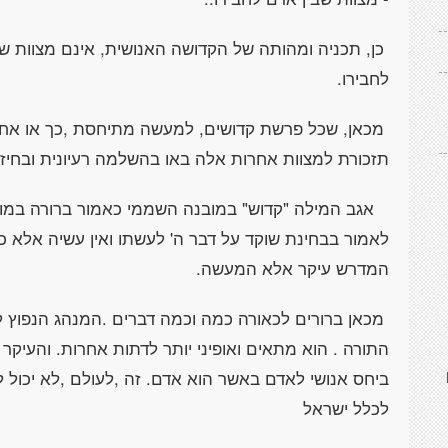
כן, תכניה ומהותה של הקדושה האנושית, אינם מצוות שב
לחבירו.
מכאן, שכל פרשת קדושים, למעשה מתיחסת ,כך או אחרת
תזכורת למצוות אחרות אלה באו בהשלמה רעיונית ובחיזוק
אגב המילה "קדוש" במובנה השממי כאמור ברורה במובנה
לאמור בבחינת שוקד על דבר ה' לעשתו ואין עשיה אלא כא
המדרש עיקר אלא המעשה.
מכאן ברורים לכאורה כמה וכמה דברים .המנהג הנפוץ ל
התורה . הוא מתאים ואופיני יותר לדתות אחרות. והעיק
ביחס אנושי לאדם באשר הוא אדם. זה ,לעולם ,לא יכול ל
לכלל ישראל