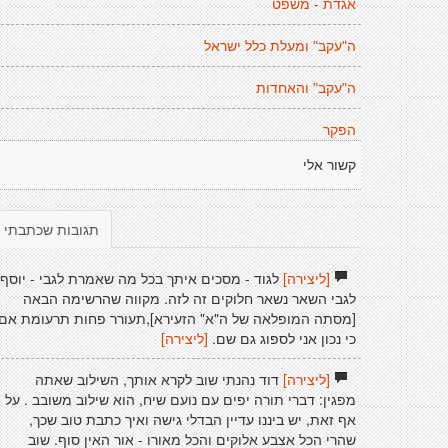
אגדת - משפט
ה"עקב" ומעלת כלל ישראל
ה"עקב" והאחדות
הפקר
קשור אלי
תגובות שכתבתי
[ליצירה]
לגוד - מסכים איתך בכל מה שאמרת לגבי - יוסף.
לגבי השאר נשאר חלוקים זה לזה. מקווה שהרשימה הבאה
[מסתה המופלאה של ה"א" הזעירא],תעורר פחות תרעומת אם
כי נכון אני לספוג גם שם.
[ליצירה]
[ליצירה]
דוד נהנתי שוב לקרא אותך, השילוב שאתה
מפגין: דברי תורה יפים עם נועם שיח, הוא שילוב משובב . על
אף זאת, יש ביננו עדיין הבדלי גישה ואיך כתבת טוב שכך,
שהרי הכל אצבע אלוקים והכל מאורו - אור האין סוף. שוב