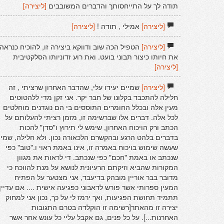
תודה לך על התייחסותך והדברים המשובבים
[ליצירה]
[ליצירה]
אמילי , תודה !
[ליצירה]
[ליצירה]
הטפיל הכה שוב ודווקא ביצירה זו, להוכיח כנראה
את חיותו כיצור תבוני בועט. ואת רוע זדוניותו הסלקטיבית
[ליצירה]
[ליצירה]
שמיים יעידו עלי, שהדבר האחרון שרציתי , זה
חלילה להתכבד בקלונו של חבר יקר. אני זקן מדי ללהטוטים
מעין אלה ובכלל החומרים התוססים בי הם נוגדנים מוחלטים
לכל אלה. דברים אלו שברשימה זו, מזמן רציתי להעלותם על
הכתב ורק הויכוח האחרון, שימש לי תירוץ ו"סדן" להכות
בדברים בלהט הרגע ובהקשרם הלכאורה נכון. ולא חלילה, שמי
שעשה שימוש בויכוח באמרה זו, אינו באמת ראוי ו."טוב" כפי
שנכתב או באמת "חכם" כפי שנכתב. די לראות את מגוון
המקורות שהביא וזיקתם הרעיונית לנושא על מנת להווכח כי
מדובר בבר אוריין מובהק בדיעבד, אני מצטער על הפתיח
המעין ספרותי אשר פורש לדאבוני כפגיעה אישית .... אם עדיין
תתמיד תחושת הפגיעות, ואך ירמז לי על כך, נכון אני למחוק
יצירה זו מהאתר[רשימה זו הוקלדה בטרם התגובות
האחרנות...]. על כל פנים, גם אקבל עליי כל עונש אחר אשר