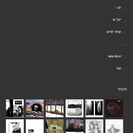
ים ~
יעל ש
שחר חדש
. .
aka dror
שני
חזותי