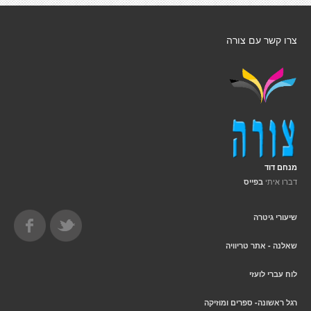
צרו קשר עם צורה
מנחם דוד
דברו איתי
בפייס
שיעורי גיטרה
שאלנה - אתר טריוויה
לוח עברי לועזי
רגל ראשונה- ספרים ומוזיקה