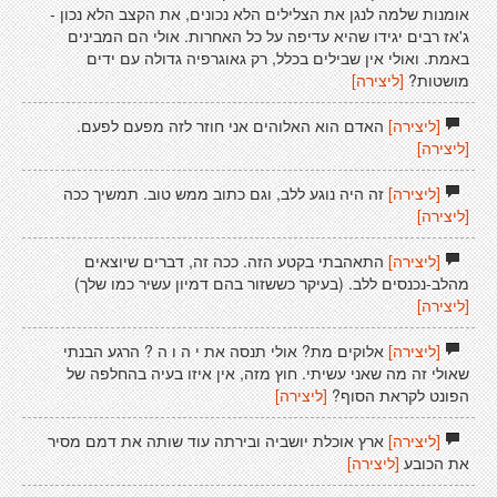
אומנות שלמה לנגן את הצלילים הלא נכונים, את הקצב הלא נכון -
ג'אז רבים יגידו שהיא עדיפה על כל האחרות. אולי הם המבינים
באמת. ואולי אין שבילים בכלל, רק גאוגרפיה גדולה עם ידים
מושטות?
[ליצירה]
[ליצירה]
האדם הוא האלוהים אני חוזר לזה מפעם לפעם.
[ליצירה]
[ליצירה]
זה היה נוגע ללב, וגם כתוב ממש טוב. תמשיך ככה
[ליצירה]
[ליצירה]
התאהבתי בקטע הזה. ככה זה, דברים שיוצאים
מהלב-נכנסים ללב. (בעיקר כששזור בהם דמיון עשיר כמו שלך)
[ליצירה]
[ליצירה]
אלוקים מת? אולי תנסה את י ה ו ה ? הרגע הבנתי
שאולי זה מה שאני עשיתי. חוץ מזה, אין איזו בעיה בהחלפה של
הפונט לקראת הסוף?
[ליצירה]
[ליצירה]
ארץ אוכלת יושביה ובירתה עוד שותה את דמם מסיר
את הכובע
[ליצירה]