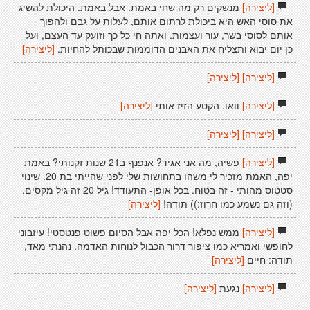
[ליצירה]
מנשקים רק מה שחי באמת. אבל באמת. היכולת להשיג
את סוסי האש היא ביכולת לרתום אותם, לעלות על גבם ולהפוך
אותם לסוסי בשר, עור ועצמות. ואתה חי כל כך וזועק עד העצם, ועל
כן יום יבוא ותצליח את האבנים הדוממות שבכותל להחיות.
[ליצירה]
[ליצירה]
[ליצירה]
[ליצירה]
וואו. הקטע הזיז אותי
[ליצירה]
[ליצירה]
[ליצירה]
[ליצירה]
פשיה, מה אני אגיד? אנפנף ב21 שנות זקנותי? באמת
יפה, האמת מזכיר לי משהו בתחושות שלי לפני שהייתי בת 20. שינוי
סטטוס מהותי - זה בטוח. בכל אופן- התעודד! גיל 20 זה גיל מקסים.
(וזה גם נשמע כמו חרוז:)) תודה!
[ליצירה]
[ליצירה]
ממש נפלא! הכל יפה אבל הסיום פשוט פנטסטי! עיזבוני
לחופשי ואמריא כמו ציפור דרור הכבול לנוחות האדמה. נהנתי מאד,
תודה: חיים
[ליצירה]
[ליצירה]
נגעת
[ליצירה]