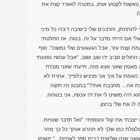
י נואשות לקטוע אותו, במטרה לאוורר קצת את
.
להתחתן, והרבנים שלי בישיבה דיברו כל מיני
עלי אם הייתי מדבר על זה. בטוח. אז החלטתי
ת קצת עזר, אבל הגעגועים שלי נמשכו". סוף
חולים סביב ידו שוב ושוב. "אבל עכשיו נפגעתי
 מאמין שאני אצא מזה, וידעתי שאני מוכרח
 האמת על איך אני מרגיש כלפייך. אחרת לא
ת אה... מחבבת אותי?" במבטו היו תקוה
א היה מושיט לי את ידו עכשיו, אני בטוחה.
 לו את שלי ברצון.
 ייצבתי את קולי והוספתי: "ואל תדבר שטויות.
לגולת כמו שלך לא תהרוג אותך כל כך מהר.
אני שנה שלישית בבית ספר לאחיות..." מאותו