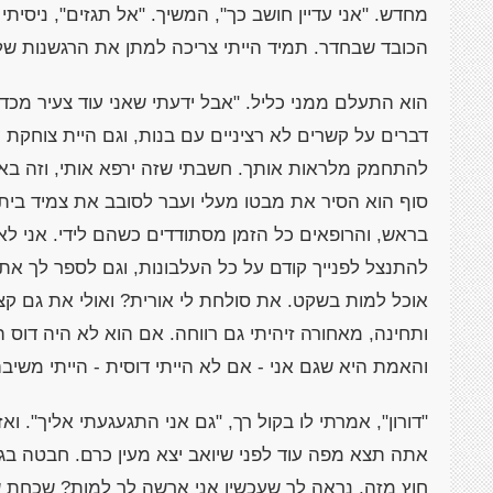
מחדש. "אני עדיין חושב כך", המשיך. "אל תגזים", ניסית
הכובד שבחדר. תמיד הייתי צריכה למתן את הרגשנות שלו
הוא התעלם ממני כליל. "אבל ידעתי שאני עוד צעיר מכדי 
דברים על קשרים לא רציניים עם בנות, וגם היית צוחקת 
להתחמק מלראות אותך. חשבתי שזה ירפא אותי, וזה באמ
סוף הוא הסיר את מבטו מעלי ועבר לסובב את צמיד בית ה
בראש, והרופאים כל הזמן מסתודדים כשהם לידי. אני לא
להתנצל לפנייך קודם על כל העלבונות, וגם לספר לך את
אוכל למות בשקט. את סולחת לי אורית? ואולי את גם קצ
ותחינה, מאחורה זיהיתי גם רווחה. אם הוא לא היה דוס הו
והאמת היא שגם אני - אם לא הייתי דוסית - הייתי משיבה
"דורון", אמרתי לו בקול רך, "גם אני התגעגעתי אליך". ואז
אתה תצא מפה עוד לפני שיואב יצא מעין כרם. חבטה בגו
חוץ מזה, נראה לך שעכשיו אני ארשה לך למות? שכחת ש