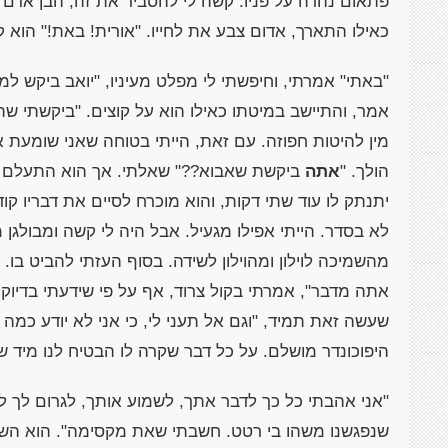
פתאום נהרה על פניו. קשה לי להסביר את זה, הבן אדם פש
כאילו התארך, אדום צבע את לחייו. "אורית! באת!" הוא 
"באתי" אמרתי, וחיפשתי לי מפלט מעיניו, "יואב ביקש למ
אמר, והתיישב במיטתו כאילו הוא על קוצים. "ביקשתי שתב
מין להיטות חפוזה. עם זאת, הייתי בטוחה שאני שומעת 
הולך. "
אתה
ביקשת שאבוא??" שאלתי. אך הוא התעלם לגמר
יתנתק לו עוד שתי דקות, והוא מוכרח לסיים את דבריו קוד
לא בסדר. הייתי אפילו מגעיל. אבל היה לי קשה ומבולגן מ
מהשמיכה לוילון ומהוילון לשידה. בסוף העזתי להביט בו. ע
אתה מדבר", אמרתי בקול צרוד, אף על פי שידעתי בדיוק 
שעשה זאת תמיד, "וגם אל תעני לי, כי אני לא יודע כמה ז
היפוכונדר מושלם. על כל דבר שקרה לו הבטיח לנו מיד ש
"אני אהבתי כל כך לדבר אתך, לשמוע אותך, לגרום לך 
שנפגשנו משהו בי רטט. חשבתי שאת מקסימה". הוא השתת