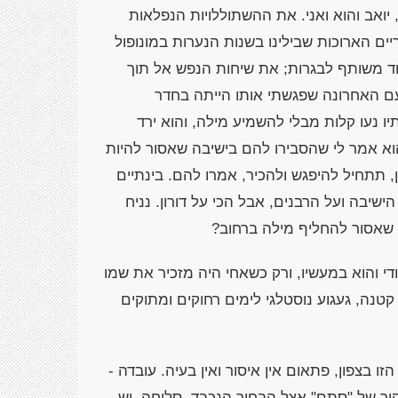
יואב והוא ואני. את ההשתוללויות הנפלאות
ם הארוכות שבילינו בשנות הנערות במונופול
ימוד משותף לבגרות; את שיחות הנפש אל תוך
הפעם האחרונה שפגשתי אותו הייתה בחדר
יו נעו קלות מבלי להשמיע מילה, והוא ירד
וא אמר לי שהסבירו להם בישיבה שאסור להיות
 תתחיל להיפגש ולהכיר, אמרו להם. בינתיים
שיבה ועל הרבנים, אבל הכי על דורון. נניח
שאסור להחליף מילה ברחוב?
י והוא במעשיו, ורק כשאחי היה מזכיר את שמו
טנה, געגוע נוסטלגי לימים רחוקים ומתוקים
בצפון, פתאום אין איסור ואין בעיה. עובדה -
יקור של "סתם" אצל הבחור הנכבד. סליחה, יש