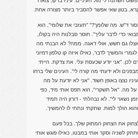
וט השתנה לי מול העיניים. עיניו ברקו, צוארו
קרא, בטון שאי אפשר להסביר ביותר מצורה אחת.
סור ד"ש. מה שלומך?" "תעזבי את שלומי", הוא
ואי כדי לדבר עליך". חוסר סבלנות היה בקולו,
אצלו גם חשש, אולי דאגה. ממה? לא הבנתי מה
י והמשיך לדבר, כאילו איזה קו טלפון דמיוני
ם לכן. "אני יודע שכעסת עלי. את צדקת. הייתי
בפנים ולא ידעתי מה קורה לי". העינים שלי ברחו
יניו נצצו באופן חשוד. "אני לא יודעת על מה
על מה. "אל תשקרי", הוא תפס אותי מיד, כפי
מן נשאר לי". לא נבהלתי - דורון היה תמיד
הוא הולך למות. שתקתי ונתתי לו להמשיך.
לצחוק את הצחוק המתוק שלך. בכל פעם
ק לשניה וסקר אותי במבטו, כאילו פוגש אותי