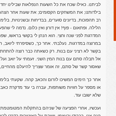
לביתנו. כאילו שכח את כל השעות הנפלאות שבילינו יחד, 
בילדותנו; את המשחקים הקסומים; את שעות אחר הצהריי
רב תהפוכות, בדיונים סוערים, בבדיחות ובשנינויות, בל
הלילה. ופתאום - פוף! אין דורון ואין כלום. נדמה לי ש
המדרגות לפני שנה וחצי. הוא הנהן לי בקושי בראשו, שפת
במרוצה במדרגות. נעלבתי. אחר כך, כשסיפרתי ליואב, ה
בקשר לא רציני עם בנות. רק כשאתה כבר רוצה להתחתן,
אל תבלה סתם עם בנות המין השני. זעמתי על יואב ועל הי
שאסור קשר של סתם, זה אומר שצריך להיעלם מהחיים, 
אחר כך הימים המשיכו לזרום והכאב קהה. שקעתי בלימוד
או מספר על חוויות משותפות, עברה בי עוד מדקרת כאב ק
שלא ישובו עוד.
ועכשיו, אחרי הפציעה של שניהם בהתקלות המטומטמת הזו 
הנה אני, בכבודי ובעצמי, יושבת על האוטובוס בדרכי לב