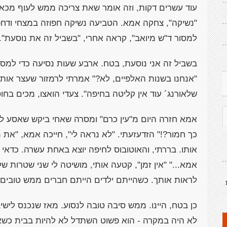
עוד עשרים דקות, וזה אומר שאת צריכה ממש לעוף מכא
"נשיקה", צחקה אמא. הטביעה נשיקה חפוזה במצחי ודחפה
למסור ד"ש מיואב", קראה אחרי, "בשביל זה את נוסעת".
בשביל זה אני נוסעת, בטח. ארבע שעות נסיעה כדי למסו
"אנחנו בשנות האלפיים, לא?" אמרתי לרמזור שעצר אותי
שלאורנג´ עוד אין קליטה בחיפה". צעדי הואצו, מכים בח
אמא חזרה היום מ"עין כרם" ומסרה שאחי ביקש שאסע לבקר
כך חמור?!" הזדעזעתי. "לא נראה לי", חייכה אמא, "את מ
אותו. בררתי, והאוטובוס לחיפה יוצא באחת עשרה. כדא
אמא..." "אין זמן", קטעה אותי, מושיטה לי שני שטרות 
לראות אותך. כשהייתם ילדים הייתם חברים ממש טובים,
כן בטח, היינו. ממש סיבה טובה לנסוע. מאז שנכנס לישי
לא היה במקרה - הוא פשוט השתדל לא להיות בבית כשאנ