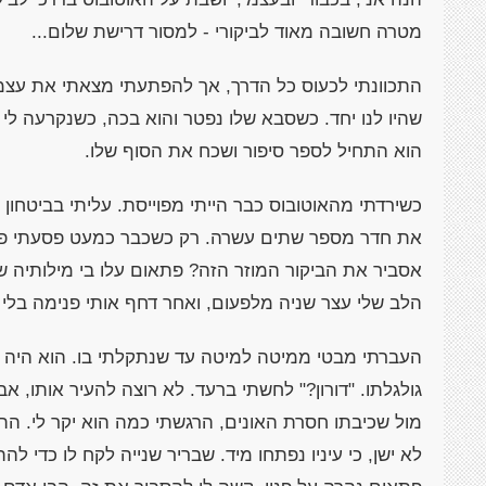
מטרה חשובה מאוד לביקורי - למסור דרישת שלום...
התכוונתי לכעוס כל הדרך, אך להפתעתי מצאתי את עצמי
שהיו לנו יחד. כשסבא שלו נפטר והוא בכה, כשנקרעה לי 
הוא התחיל לספר סיפור ושכח את הסוף שלו.
כשירדתי מהאוטובוס כבר הייתי מפוייסת. עליתי בביטחון
את חדר מספר שתים עשרה. רק כשכבר כמעט פסעתי פנימ
אסביר את הביקור המוזר הזה? פתאום עלו בי מילותיה של
הלב שלי עצר שניה מלפעום, ואחר דחף אותי פנימה בלי
העברתי מבטי ממיטה למיטה עד שנתקלתי בו. הוא היה 
גולגלתו. "דורון?" לחשתי ברעד. לא רוצה להעיר אותו, אבל
מול שכיבתו חסרת האונים, הרגשתי כמה הוא יקר לי. ה
לא ישן, כי עיניו נפתחו מיד. שבריר שנייה לקח לו כדי ל