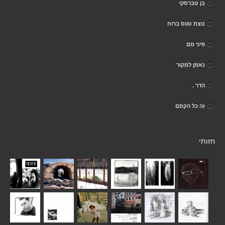
בן טברסקי
נוצת טווס ברוח
פיני מם
נאמן למקור
הדר .
זה כל הקסם
חזותי