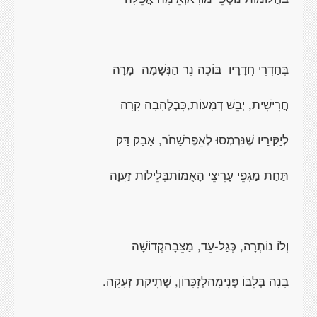
בְּחַדְרֵי חֲדָרָיו
בּוֹכֶה נֵר הַנְּשָׁמָה
מָרָה
חֲרִישִׁית, יְבֵשׁ דְּמָעוֹת,כִּבְלֶהָבָה קָרָה
לְיַקִּירָיו שֶׁנִּרְמְסוּ לְאֵפֶרשָׁחֹר, אָבָק דַּק
תַּחַת מַגְּפֵי עָרִיצֵי הָאֻמּוֹתבְּלֵילוֹת זַעֲוָה
וְלוֹ נוֹתְרָה, כְּגַל-עֵד, מַצֵּבָהקְדוֹשָׁה
בָּנָה בְּלִבּוֹ פְּנִימָהלְזִכָּרוֹן, שְׁתִיקַת זְעָקָה.