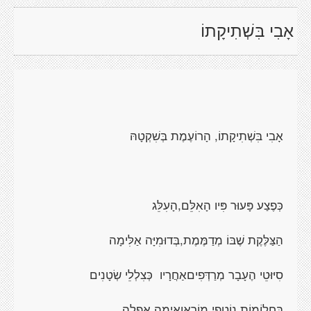
אָבִי בִּשְׁתִיקָתוֹ
אָבִי בִּשְׁתִיקָתוֹ, הָרוֹעֶמֶת בְּשִׁקְטָהּ
כְּפֶצַע פָּעוּר פִּיו הָאִלֵּם,הָעִלֵּג
הַצַּלֶּקֶת שֶׁבּוֹ מְדַמֶּמֶת,בְּדוּמִיָּה אַלִּימָה
סִיּוּטֵי הֶעָבָר מְרַדְּפִיםאַחֲרָיו
כְּצִלְלֵי שְׂטָנִים
בַּחֲלוֹמוֹת נוֹטְפֵי מוֹרָאוְאֵימָה אֲפֵלָה