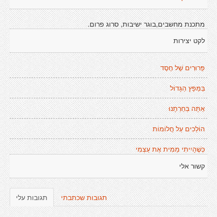
מתכנת מחשבים,בוגר ישיבות, סרוג פרום.
לקט יצירות
פֵּרוּרִים שֶׁל חֶסֶד
בַּמַּפָּץ הַגָּדוֹל
אַתָּה בְּחַרְתָנוּ
הוֹלְכִים עַל חֲלוֹמוֹת
כְּשֶׁהָיִיתִי מֵמִית אֶת עַצְמִי
קשור אלי
תגובות שכתבתי
תגובות עלי