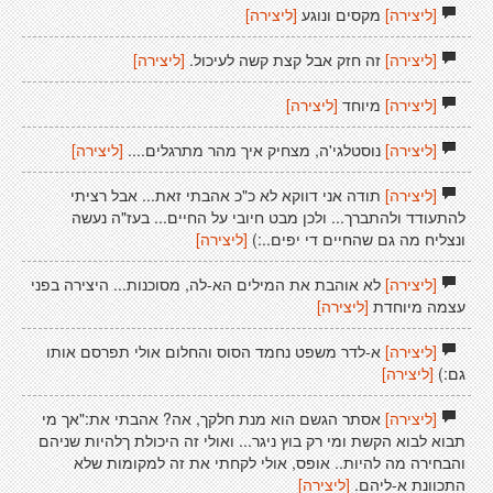
[ליצירה]
מקסים ונוגע
[ליצירה]
[ליצירה]
זה חזק אבל קצת קשה לעיכול.
[ליצירה]
[ליצירה]
מיוחד
[ליצירה]
[ליצירה]
נוסטלגי'ה, מצחיק איך מהר מתרגלים....
[ליצירה]
[ליצירה]
תודה אני דווקא לא כ"כ אהבתי זאת... אבל רציתי
להתעודד ולהתברך... ולכן מבט חיובי על החיים... בעז"ה נעשה
ונצליח מה גם שהחיים די יפים..:)
[ליצירה]
[ליצירה]
לא אוהבת את המילים הא-לה, מסוכנות... היצירה בפני
עצמה מיוחדת
[ליצירה]
[ליצירה]
א-לדר משפט נחמד הסוס והחלום אולי תפרסם אותו
גם:)
[ליצירה]
[ליצירה]
אסתר הגשם הוא מנת חלקך, אה? אהבתי את:"אך מי
תבוא לבוא הקשת ומי רק בוץ ניגר... ואולי זה היכולת ךלהיות שניהם
והבחירה מה להיות.. אופס, אולי לקחתי את זה למקומות שלא
התכוונת א-ליהם.
[ליצירה]