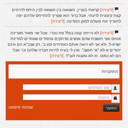
[ליצירה]
קראתי בעניין. השוואה בין השואה לבין היחס לדרוזים
קצת קיצונית לדעתי. אבל ברור הוא שצריך להתייחס עליהם יפה
להעריך את פועלם למען המדינה.
[ליצירה]
[ליצירה]
לא הייתה קונה בגלל פת נוכרי. אבל אני מאוד מעריכה
אותם ואני חושבת שהם אנשים מרתקים ונחמדים שעוזרים למדינת
ישרא-ל. ולא אני לא רואה אותם כאזרחים סוג ב', רק שבכ"א הם אינם
יהודים א-לא "גר תושב". ואין לי בעיה להיות חברה שלהם וכו' אבל
הם לא כמונו. וזו לא גזענות לענ"ד.
[ליצירה]
התחברות
שכחתי סיסמה
התחבר