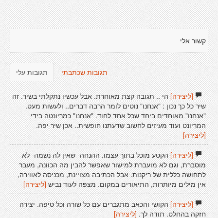
קשור אלי
תגובות שכתבתי
תגובות עלי
[ליצירה]
הי .. תגובה קצת מאוחרת. אבל עכשיו נתקלתי בשיר. זה
שיר כל כך נכון : "אנחנו" נוטים לומר הרבה דברים.. ולעשות מעט.
"אנחנו" מאוחדים ביחד שכל אחד לחוד. "אנחנו" כמריונטה בידי
המריונט ועוד מעיזים לחשוב שדעתנו חופשית.. אכן שיר יפה.
[ליצירה]
[ליצירה]
הקטע מוכל בתוך עצמו. ההנחה- שאין לה נשמה- לא
מוסברת, וגם לא מועברת למישור שאפשר להבין מה הכוונה, מעבר
לתחושה כללית של ריקנות. אבל הכתיבה מצויינת, מכניסה לאווירה,
אין מילים מיותרות, התיאורים במקום. מצפה לעוד נביש
[ליצירה]
[ליצירה]
הקושי והכאב מתגברים עם כל שורה וכל טיפה. יצירה
חזקה בהחלט. תודה לך.
[ליצירה]