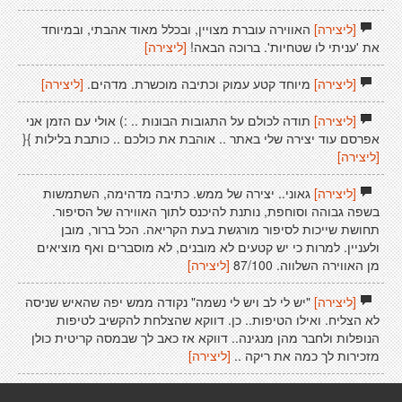
[ליצירה]
האווירה עוברת מצויין, ובכלל מאוד אהבתי, ובמיוחד
את 'עניתי לו שטחיות'. ברוכה הבאה!
[ליצירה]
[ליצירה]
מיוחד קטע עמוק וכתיבה מוכשרת. מדהים.
[ליצירה]
[ליצירה]
תודה לכולם על התגובות הבונות .. :) אולי עם הזמן אני
אפרסם עוד יצירה שלי באתר .. אוהבת את כולכם .. כותבת בלילות }{
[ליצירה]
[ליצירה]
גאוני.. יצירה של ממש. כתיבה מדהימה, השתמשות
בשפה גבוהה וסוחפת, נותנת להיכנס לתוך האווירה של הסיפור.
תחושת שייכות לסיפור מורגשת בעת הקריאה. הכל ברור, מובן
ולעניין. למרות כי יש קטעים לא מובנים, לא מוסברים ואף מוציאים
מן האווירה השלווה. 87/100
[ליצירה]
[ליצירה]
"יש לי לב ויש לי נשמה" נקודה ממש יפה שהאיש שניסה
לא הצליח. ואילו הטיפות.. כן. דווקא שהצלחת להקשיב לטיפות
הנופלות ולחבר מהן מנגינה.. דווקא אז כאב לך שבמסה קריטית כולן
מזכירות לך כמה את ריקה ..
[ליצירה]