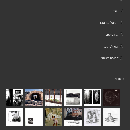
יאיר
דניאל בן-אבו
עלום שם
עט לכתוב
דבורה רזיאל
חזותי