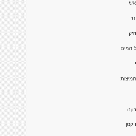
אש
תי
יק
 המים
מיצות
יקה
 קטן