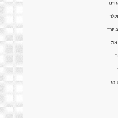
חיים
קלד
 יורד
 את
ם
 מר