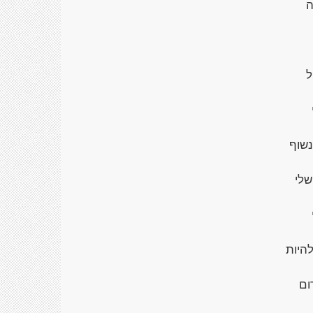
ה
ל
נשוף
שלי
היות
ום