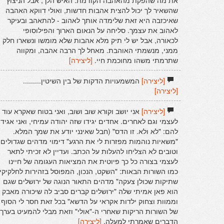
את מה שהפקת מהאהבה הקודמת. האיש הלך, אבל הניצוץ
שהשאיר לך יכול להצית אהבות חדשות, ואולי דווקא האהבה
שאיכזבה היא זאת שלימדה אותך לאהוב - להתאהב ובעיקר
לאהוב את עצמך. סליחה על הנאום הארוך והפילוסופי
לכאורה, אבל יש לי תיק מלא אהבות שלא מומשו ונשארו חלק
ממני, מנשמתי האוהבת. מאחל לך הרבה אהבה, ומקווה
שתרמתי משהו מחוכמת חיי.
[ליצירה]
[ליצירה]
המשמעויות הדקות של בין השיטין.........
[ליצירה]
[ליצירה]
אני יושב וקורא שוב ושוב, ואני בטוח שאקרא עוד
לעצמי וגם לאחרים. אחדים יגידו שזה יהודה עמיחי, ואני אגיד
להם: "לא ולא. זו הדס" (חבל שאינני יודע את שמך המלא.
"משאיות נוהמות מפזרות לי את הרגע" דימוי מדהים שגדולים
וטובים לא הצליחו להעלות על הכתב. ועדיין לא זכיתי לתאר
לעצמי בצורה כל כך פיוטית את המציאות העגומה של חיינו
כמו השורות הבאות: "השקט, הנכון, המפוסל בזהירות לחלקיקי
שתיקות שכולן צעקה" מדהים התאור הנוגה של ירושלים שגם
הוא פאן אמיתי שלה "ירושלים קברים סביב לה שיכורה מאבק
וממוות וצחוק ילדות אקראי על הדשא" בכל זאת חסר לי הסוף
של השורות הריקות שאחרי ה-"אולי" וזאת מבלי להמעיט בערך
הדברים שאמרתי למעלה.
[ליצירה]