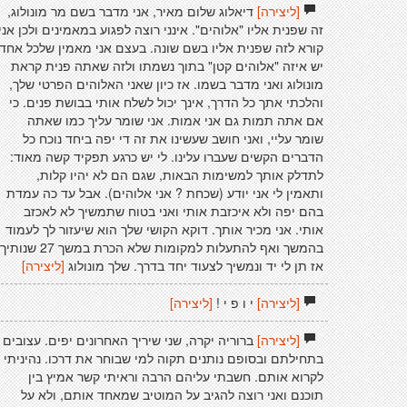
[ליצירה]
דיאלוג שלום מאיר, אני מדבר בשם מר מונולוג,
זה שפנית אליו "אלוהים". אינני רוצה לפגוע במאמינים ולכן אני
קורא לזה שפנית אליו בשם שונה. בעצם אני מאמין שלכל אחד
יש איזה "אלוהים קטן" בתוך נשמתו ולזה שאתה פנית קראת
מונולוג ואני מדבר בשמו. אז כיון שאני האלוהים הפרטי שלך,
והלכתי אתך כל הדרך, אינך יכול לשלח אותי בבושת פנים. כי
אם אתה תמות גם אני אמות. אני שומר עליך כמו שאתה
שומר עליי, ואני חושב שעשינו את זה די יפה ביחד נוכח כל
הדברים הקשים שעברו עלינו. לי יש כרגע תפקיד קשה מאוד:
לתדלק אותך למשימות הבאות, שגם הם לא יהיו קלות,
ותאמין לי אני יודע (שכחת ? אני אלוהים). אבל עד כה עמדת
בהם יפה ולא איכזבת אותי ואני בטוח שתמשיך לא לאכזב
אותי. אני מכיר אותך. דוקא הקושי שלך הוא שיעזור לך לעמוד
בהמשך ואף להתעלות למקומות שלא הכרת במשך 27 שנו
אז תן לי יד ונמשיך לצעוד יחד בדרך. שלך מונולוג
[ליצירה]
[ליצירה]
י ו פ י !
[ליצירה]
[ליצירה]
ברוריה יקרה, שני שיריך האחרונים יפים. עצובים
בתחילתם ובסופם נותנים תקוה למי שבוחר את דרכו. נהיניתי
לקרוא אותם. חשבתי עליהם הרבה וראיתי קשר אמיץ בין
תוכנם ואני רוצה להגיב על המוטיב שמאחד אותם, ולא על