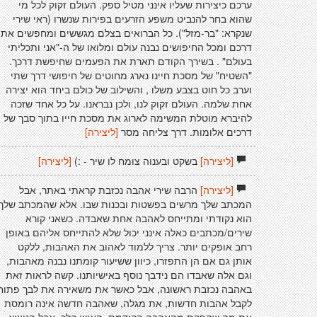
ערכם כיצירות שעליו אינני מטיל ספק. העולם זקוק לכל מי
שהוא בחר להנביט משפע הזרעים בפירות שנשרו (ראי שירי
שנקרא: "בר-מזל"). כל הברואים בצלם מגששים ומחפשים את
דרכם ומכל החיפושים נבנה עולם ומלואו של ה-"אני ותכליתי
בעולם" . בשירך הקודם תארת את הפעמים שחיפשת דרכך.
"השטיח" של מסכת חיינו נארג מחוטים של חיפושי דרך שתי
וערב כל חוט בצבע משלו , והשילוב של כולם ביחד הוא יצירה
אחת שלמה. העולם זקוק לנו, ולכן נבראנו. על כל אחד שזכה
להיברא מוטלת המשימה לארוג את מסכת חייו בתוך סבך של
דרכים אלומות. דרך צליחה מסר
[ליצירה]
[ליצירה]
בשקט ובענוה צומח לו שיר - :)
[ליצירה]
[ליצירה]
הרבה שירי אהבה נכזבת קראתי באתר, אבל
המכתב שלך מרשים בפשטות ובכנות שבו. אלא שהמכתב שלך
הוא נקודתי ומתייחס לאהבה אחת שאבדה. כשאני קורא
שירים/מכתבים כאלה אינני יכול שלא להתייחס אליהם באופן
רחב אופקים יותר. צריך ללמוד לאהוב את האהבות, ללקט
אותן גם אם הן התפזרו, כיוון ששיעור קומתנו נבנה מאהבות,
וגם אלה שאבדו הם נידבך נוסף באישיותנו. קשה לראות זאת
באהבה נכזבת ראשונה, אבל כאשר את משאירה את לבך פתוח
לקבל אהבות חדשות, את מגלה, שאהבה חדשה אינה רומסת