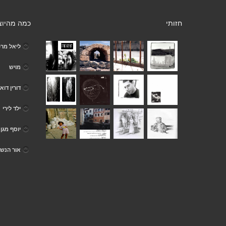
חזותי
כמה מהיוצ
ליאל מרכ
מויש
דורין דואנ
ילד לירי
יוסף מגן
אור הנש