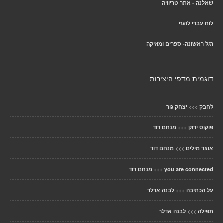
שאלנה - אתר טריוויה
לוח עברי לועזי
רגל ראשונה- ספרים ומוזיקה
דוגמית מדפי היצירות
>>>
לחבק
יצחק גור
>>>
פוקוס ירוק
מנחם דוד
>>>
אוצר מילים
מנחם דוד
>>>
you are connected
מנחם דוד
>>>
על הכתיבה
לבנה אדלר
>>>
תפילה
לבנה אדלר