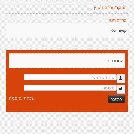
הבוקר/אברהם שיין
פרדס חנה
קשור אלי
התחברות
שכחתי סיסמה
התחבר