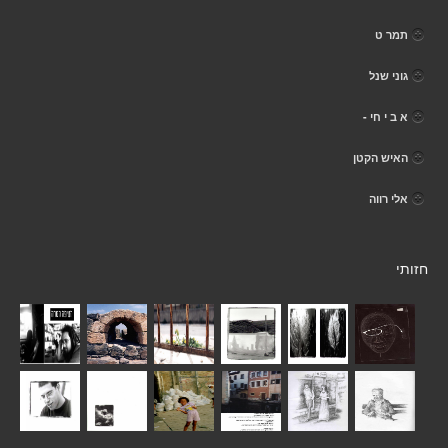
תמר ט
גוני שנל
א ב י חי -
האיש הקטן
אלי רווה
חזותי