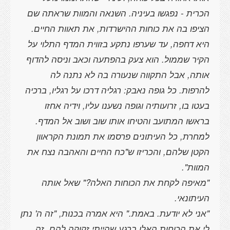
הכרית - נפגשו בעיניה. השנאה והמוות שראתה שם
הציפו בה את כוחות ההישרדות, את תאוות החיים.
היא דחפה, עד שערפו נתקע בזווית המדף התלוי על
הקיר שממול. הוא צעק בהפתעה וכאב וניסה להדוף
אותה, אבל התקווה שנעורה בה לא נתנה לה
להרפות. כל גופה נאבק: רגליה דרכו על רגליו, ברכיה
בעטו בו, זרועותיה וגופה נשענו עליו, וידיה אחזו
למחרת, כל העיתונים פרסמו את תמונת הקראוון
הקטן שלהם, והכריזו ש"כח החיים והאהבה נצח את
"מאיפה לקחת את הכוחות האלה?" שאל אותה
"אני לא יודעת. באמת." היא אמרה בכנות, "זה ה' נתן
לי את הכוחות האלו ברגע שהייתי זקוקה להם. זה