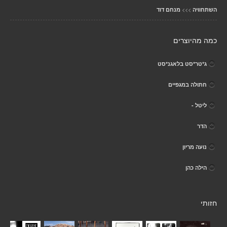
>>>
השתחוויה
מנחם דוד
כמה מהיוצרים
ג*טר*סט בלאגנ*סט
חתולה במגפיים
ליטל -
הדר
נועה מריון
הילה כהן
חזותי