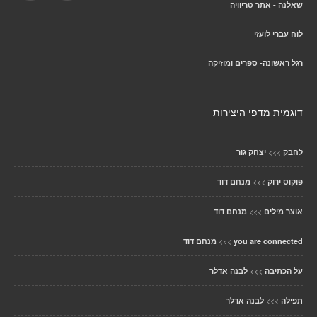
שאלנה - אתר טריוויה
לוח עברי לועזי
רגל ראשונה- ספרים ומוזיקה
דוגמית מדפי היצירות
>>>
לחבק
יצחק גור
>>>
פוקוס ירוק
מנחם דוד
>>>
אוצר מילים
מנחם דוד
>>>
you are connected
מנחם דוד
>>>
על הכתיבה
לבנה אדלר
>>>
תפילה
לבנה אדלר