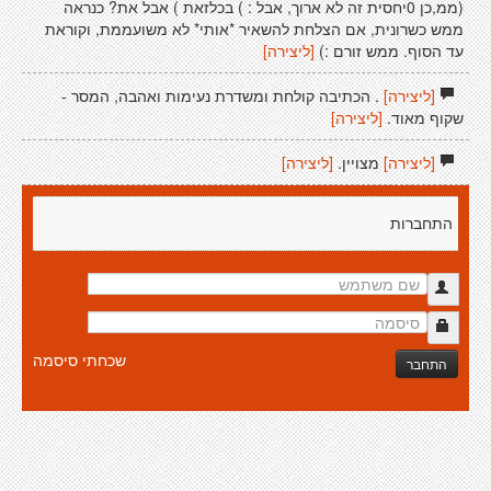
(ממ,כן 0יחסית זה לא ארוך, אבל : ) בכלזאת ) אבל את? כנראה
ממש כשרונית, אם הצלחת להשאיר *אותי* לא משועממת, וקוראת
עד הסוף. ממש זורם :)
[ליצירה]
[ליצירה]
. הכתיבה קולחת ומשדרת נעימות ואהבה, המסר -
שקוף מאוד.
[ליצירה]
[ליצירה]
מצויין.
[ליצירה]
התחברות
שכחתי סיסמה
התחבר