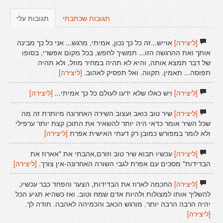
תגובות שכתבתי
תגובות עלי
[ליצירה]
אוייש...זה כל כך נכון, אמיתי, מרגש... אני כל כך מבינה
אותך ואת ההרגשה הזו... תמשיך לחפש, בכל מקום אפשרי, בסופו
של דבר תמצא אותה, והיא לא תהיה במחיר מוזל, ולא תהיה
תפוסה... תאמין. תקווה. ואל תפסיק לאהוב.
[ליצירה]
[ליצירה]
ויש כאלו שלא ידעו לעולם כל כך אמיתי...
[ליצירה]
[ליצירה]
שיר טוב כואב ועצוב השירה האחרונה מיותרת זה מה
שכל השיר אומר כדאי היה יותר להשאיר את התוכן קצת יותר ערפילי
ולא לומר במפורש כמובן רק דעתי האישית אפרת
[ליצירה]
[ליצירה]
עכשיו תבוא שיר טוב וזורם,אהבתי את "אארוז את
הבדידות" מסכים עם אפרת לגבי השורה האחרונה-אין צורך.
[ליצירה]
[ליצירה]
החכמה לארוז את הבדידות, הצער והפחד כבר עכשיו,
להשליך אותו למצולות ולהיות אדם שמח וטוב. ואז כשהיא תגיע הכל
יהיה הרבה הרבה יותר. מורגש הכאב והכמיהה לאהבה. תודה לך.
[ליצירה]