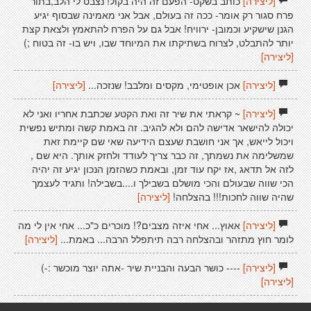
[ליצירה]
כותב בשקט- הפעם זה היה בקול! נצבט לי הלב,בתור
פרח סגור רק אומר- ככה זה בעולם, אבל אני מאמינה שבסוף יגיע
הגנן שישקיע וכמובן- ירוויח! אבל גם על הפרח להתאמץ ולצאת קצת
יותר להתבלט, לצרוח בשתיקתו את המיוחד שבו, ויש בו- זה בטוח ;)
[ליצירה]
[ליצירה]
אכן אופטימי, מקסים ומלבב! שנזכה...
[ליצירה]
[ליצירה]
~ קראתי את שיר זה ואת הקטע שכתבת אחריו ואני לא
יכולה להישאר אדישה להם ולא להגיב. זה באמת קשה ומתיש נפשית
ויכול לייאש, אך אני חושבת שעצם הידיעה שאי שם קיימת זאת
שמשלימה את נשמתך, זה כבר צריך לעודד ולחזק אותך. היא שם ,
לזה אל תדאג ,אז יקח עוד זמן, ובאמת כשהזמן הנכון יגיע זה יהיה
הכי שווה שבעולם והכי מושלם בשבילך ו....בשבילה! ותגיד לעצמך
שהיה שווה לחכות!!! בהצלחה!
[ליצירה]
[ליצירה]
אאוץ... אחי איזה מצבים?! מוכרים כ"כ... אחי אין לי מה
לומר חוץ מתזהר ובהצלחה רבה תיתפלל הרבה... באמת...
[ליצירה]
[ליצירה]
---- כושר הבעה והבניית שיר -אתה יוצר מוכשר :-)
[ליצירה]