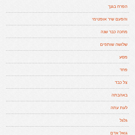
הפרח בגנך
והפעם שיר אופטימי
מחכה כבר שנה
שלושה שותפים
מסע
פחד
צל כבד
באהבתה
לעת עתה
גלגל
גואל אדם