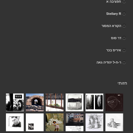
חפציבה א
Stellary R
הקורא המסור
דר סוס
איריס בכר
ר-ח-ל יהודיה גאה
חזותי