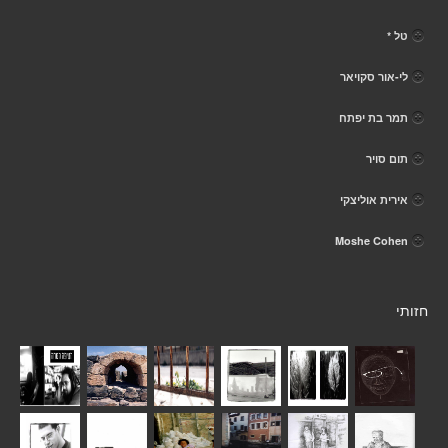
טל *
לי-אור סקויאר
תמר בת יפתח
תום סויר
אירית אוליצקי
Moshe Cohen
חזותי