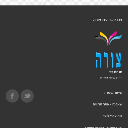
צרו קשר עם צורה
מנחם דוד
דברו איתי
בפייס
שיעורי גיטרה
שאלנה - אתר טריוויה
לוח עברי לועזי
רגל ראשונה- ספרים ומוזיקה