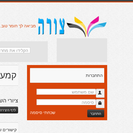
מביאה לך חומר טוב.
קמעא
התחברות
ציורי הש
לדף היצירה 
שכחתי סיסמה
התחבר
קישורים ש