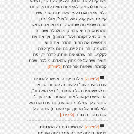
מעניקים להם. החלק העליון של השיר, נשמע
שהיחס לנשמה, לעצמיות הוא בקורתי, הדובר
כלפי עצמו וגם כלפי האחרים. בסוף השיר,
קיימת מעין קבלה של ה"אני", אולי מתוך
הבנה שכפי מה שנחוש כך נמצא. אם מראש
ההתיחסות היא שבויה, מבולבלת ושבירה,
אין סיכוי לתקומה (לע"ד כמובן), אך אם אנו
מחפשים את ההוד וההדר, את היופי
בנשמה, והרי זה קיים, גם אם צריך קצת
לקלף... הרי שמוצאים אותה, כדברייך, יפת
תואר. שיר על פנימחוץ שבאדם. מילכה, שבת
קסומה, שופעת אור כּנרת
[ליצירה]
[ליצירה]
מילכה יקירה, אפשר להסכים
עם ה"אינני עוד" כל עוד זה קטן ופרטי, אך
ברגע שעטפת הכל באמונה, "ודאי הוא טוב",
הרי שיש כאן גודל אחר האומר 'הנני כאן...'
שתהיה לך שמלה גם טבעת, גם פרח וגם נעל
ולא לוותר על החיוך, אף פעם :)) שתהיה לך
שבת נהדרת כּנרת
[ליצירה]
[ליצירה]
יש משהו בתוגה המכנסת
פנימה פנימה אחורה אף קדימה וגורמת