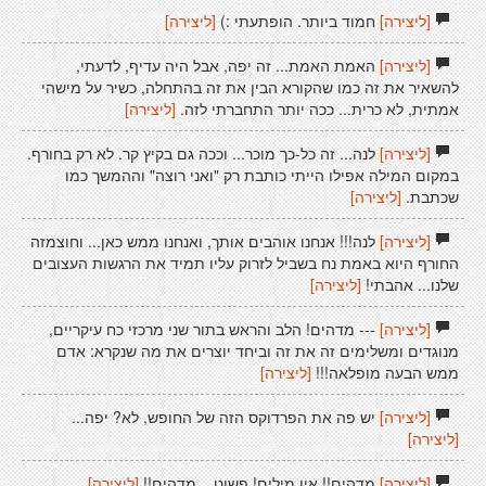
[ליצירה]
חמוד ביותר. הופתעתי :)
[ליצירה]
[ליצירה]
האמת האמת... זה יפה, אבל היה עדיף, לדעתי,
להשאיר את זה כמו שהקורא הבין את זה בהתחלה, כשיר על מישהי
אמתית, לא כרית... ככה יותר התחברתי לזה.
[ליצירה]
[ליצירה]
לנה... זה כל-כך מוכר... וככה גם בקיץ קר. לא רק בחורף.
במקום המילה אפילו הייתי כותבת רק "ואני רוצה" וההמשך כמו
שכתבת.
[ליצירה]
[ליצירה]
לנה!!! אנחנו אוהבים אותך, ואנחנו ממש כאן... וחוצמזה
החורף היוא באמת נח בשביל לזרוק עליו תמיד את הרגשות העצובים
שלנו... אהבתי!
[ליצירה]
[ליצירה]
--- מדהים! הלב והראש בתור שני מרכזי כח עיקריים,
מנוגדים ומשלימים זה את זה וביחד יוצרים את מה שנקרא: אדם
ממש הבעה מופלאה!!!
[ליצירה]
[ליצירה]
יש פה את הפרדוקס הזה של החופש, לא? יפה...
[ליצירה]
[ליצירה]
מדהים!! אין מילים! פשוט... מדהים!!
[ליצירה]