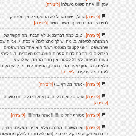
ענק!!!!! אתה פשוט מעולה!
[ליצירה]
[ליצירה]
גדול, פשוט גדול לא הפסקתי לחייך ולצחוק
לסירוגין. הזוי בטירוף. משו - משו!
[ליצירה]
[ליצירה]
. טוב, כמה דברים: א. לא הבנתי מה הקשר של
הממותה לסיפור. ב. מה יש לך מחצילים? איכסה. ג. אני חושב
שהמשפט : "אני קקטוס מוטנטי רשע" הוא אחד מהמשפטים
הגדולים ביותר בתולדות ספרות האינטרנט העברית. ד. גיליתי
טעות בסיפור: לפידל קסטרו אין חזיר מחמד, יש לו שפן
פלאים. ה. הסוף צפוי מדי. כמו כן, הסיפור קצר מדי, יש מקום
לעוד כמה פרקים.
[ליצירה]
[ליצירה]
- אתה מטורף...:)
[ליצירה]
[ליצירה]
אויש... כואבת לי הבטן צחקתי כל כך =) סוערה
[ליצירה]
[ליצירה]
מטורף לחלוטין!!!!!! אתה גדול!!!!!
[ליצירה]
[ליצירה]
וואו משובח. מהנה. נפלא. אדיר. מפעים. מצוין,
זורם מצחיק, א פ ו ק ל י פ ט י. (ואני לא נוהגת לחלק מחמאות