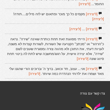
החומר...
[ליצירה]
[ליצירה]
מקסים כל כך מוכר ופתאום יש לזה מילים....תודה!
[ליצירה]
[ליצירה]
...
[ליצירה]
[ליצירה]
הייתי מסווגת זאת תחת כותרת שאינה "שירה". נראה
כ"הרהור" או "מכתב" הקטיעה של השורות, לשורות קצרות לא משנה,
לעניות דעתי, את התוכן ולא מהווה צורה ומסגרת שעונים לשם
"שירה", אלא יצירה אישית, על רגש/מחשבה שיש לתת לה ביטוי תחת
סיווג שונה
[ליצירה]
[ליצירה]
אוי... עצוב, חד וכואב. ברוך ה' וברוכים הורי שהגנו עלי
מאד ושִמרו את ילדותי הנהדרת כמה שיותר.
[ליצירה]
צרו קשר עם צורה