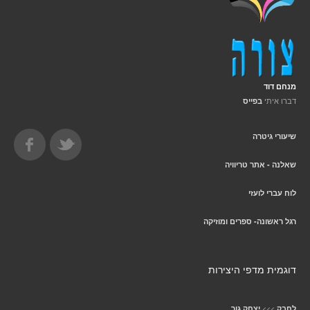
מנחם דוד
דברו איתי
בפייס
שיעורי גיטרה
שאלנה - אתר טריוויה
לוח עברי לועזי
רגל ראשונה- ספרים ומוזיקה
דוגמית מדפי היצירות
>>>
לחבק
יצחק גור