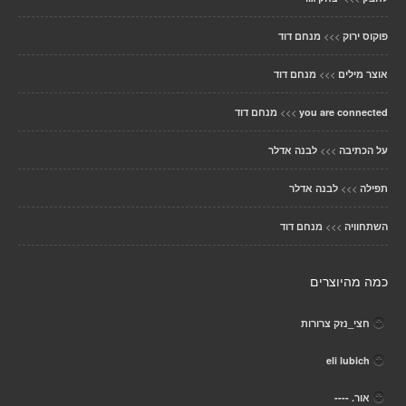
>>>
פוקוס ירוק
מנחם דוד
>>>
אוצר מילים
מנחם דוד
>>>
you are connected
מנחם דוד
>>>
על הכתיבה
לבנה אדלר
>>>
תפילה
לבנה אדלר
>>>
השתחוויה
מנחם דוד
כמה מהיוצרים
חצי_נזק צרורות
eli lubich
אור. ----