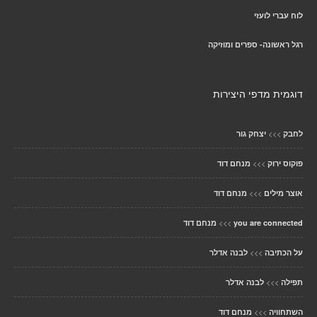
לוח עברי לועזי
רגל ראשונה- ספרים ומוזיקה
דוגמית מדפי היצירות
>>>
לחבק
יצחק גור
>>>
פוקוס ירוק
מנחם דוד
>>>
אוצר מילים
מנחם דוד
>>>
you are connected
מנחם דוד
>>>
על הכתיבה
לבנה אדלר
>>>
תפילה
לבנה אדלר
>>>
השתחוויה
מנחם דוד