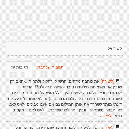
קשור אלי
תגובות שכתבתי
תגובות עלי
[ליצירה]
את כותבת מדהים. הרשי לי לחלוק ולתהות...-האם רק
שנבין את משמעות מילותינו נדבר ונשחררם לעולם?! והרי זה
אבסורדי נורא...(להרבה אנשים אין בכלל מושג על מה הם מדברים
כשהם מדברים-מדברים כי כולם מדברים...) זה לא סותר- ז"א לעניות
דעתי מותר לשחרר את אותן המילים גם אם איננו מבינים -לאט לאט
זה יתבהר ונשתחרר.. ונבין יותר לפני שנדבר.... לאט לאט... מקסים
נורא.
[ליצירה]
[ליצירה]
בס'ד לפעמים לוקח זמן עד שמבינים... ועד אז חבל