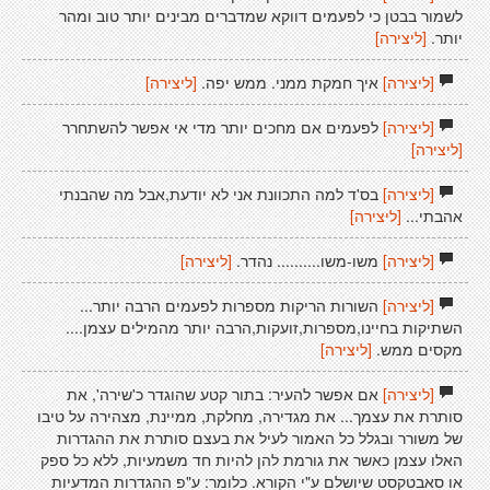
לשמור בבטן כי לפעמים דווקא שמדברים מבינים יותר טוב ומהר
יותר.
[ליצירה]
[ליצירה]
איך חמקת ממני. ממש יפה.
[ליצירה]
[ליצירה]
לפעמים אם מחכים יותר מדי אי אפשר להשתחרר
[ליצירה]
[ליצירה]
בס'ד למה התכוונת אני לא יודעת,אבל מה שהבנתי
אהבתי...
[ליצירה]
[ליצירה]
משו-משו.......... נהדר.
[ליצירה]
[ליצירה]
השורות הריקות מספרות לפעמים הרבה יותר...
השתיקות בחיינו,מספרות,זועקות,הרבה יותר מהמילים עצמן....
מקסים ממש.
[ליצירה]
[ליצירה]
אם אפשר להעיר: בתור קטע שהוגדר כ'שירה', את
סותרת את עצמך... את מגדירה, מחלקת, ממיינת, מצהירה על טיבו
של משורר ובגלל כל האמור לעיל את בעצם סותרת את ההגדרות
האלו עצמן כאשר את גורמת להן להיות חד משמעיות, ללא כל ספק
או סאבטקסט שיושלם ע"י הקורא. כלומר: ע"פ ההגדרות המדעיות