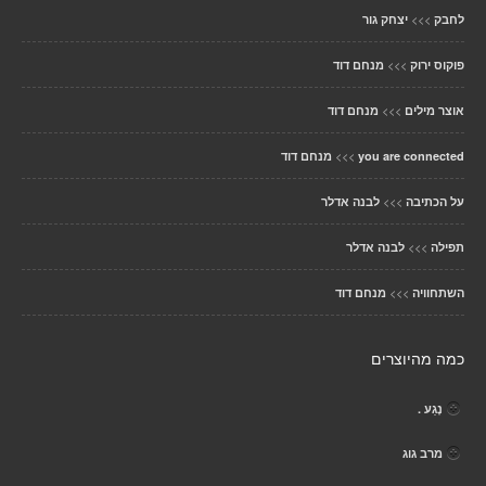
>>>
לחבק
יצחק גור
>>>
פוקוס ירוק
מנחם דוד
>>>
אוצר מילים
מנחם דוד
>>>
you are connected
מנחם דוד
>>>
על הכתיבה
לבנה אדלר
>>>
תפילה
לבנה אדלר
>>>
השתחוויה
מנחם דוד
כמה מהיוצרים
נֶגַע .
מרב גוג