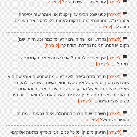
[ליצירה]
עוד משהו.... שירת הים?
[ליצירה]
[ליצירה]
לפני שכל מביני עניין יקטלו אני אומר שזה יפיפה!!
אהבתי כ"כ. התבוננתי בזה 5 דקות לפחות בלי להסיר את העיינים.
תודה לך.
[ליצירה]
[ליצירה]
נהדר... ומי שהיה שם יודע עד כמה (כן, הייתי שם)
מקום יפהפה, תמונה נהדרת. תודה לך!
[ליצירה]
[ליצירה]
איך משנים לחזותי? אני לא מוצא את הקטגורייה
"חזותי"....
[ליצירה]
[ליצירה]
תודה סתם ג'יפה, לא יודע... מה שהרשים אותי שם הוא
שזה היה בסוף טיפוס של איזה שעה וחצי בגשם. כשהגענו למקום
שאמור להיות השיא של הטרק היתה שם עננות אפורה ומבאסת.
פתאום השמש הגיחה מבין העננים והאירה את כל הוואדי... זה היה
פשוט עוצר נשימה...
[ליצירה]
[ליצירה]
חשבתי שזה מצויר בהתחלה. איזה צבעים... מה זה
האפור משמאל?
[ליצירה]
[ליצירה]
הרעיון מעניין! על כל פנים, אני מעדיף מראות אלוקים-