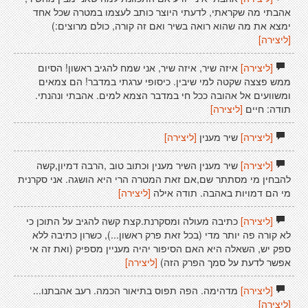
אהבתי מה שקראתי, לדעתי היוצר כותב לעצמו במטרה שכל אחד
ימצא את מה שהוא רואה בשיר ואם זה קורה, כולם מרוצים:)
[ליצירה]
[ליצירה]
איזה שיר, איזה שיר, אני שמח להגיב ראשון! הסיום
ממש פצצה שקטה למי שיבין. כיסופי ערגתי במדבר! הם צמאים
ומשוועים אל אהובה ככל חי במדבר הצמא למים. אהבתי ונהנתי.
תודה: חיים
[ליצירה]
[ליצירה]
שיר מענין
[ליצירה]
[ליצירה]
שיר מענין השיר מענין וכתוב טוב ,הרבה דמיון,קשה
להבחין מי מסתתר שם,אם זאת המטרה הרי היא הושגה. אני סקרנית
מי הם דמויות באהבה. תודה אילה
[ליצירה]
[ליצירה]
כתיבה מעולה ומסקרנת.קצת קשה להגיב על התוכן כי
לא קורה פה יותר מדי (בכל זאת פרק ראשון...), כשרון כתיבה ללא
ספק יש, השאלה היא האם הסיפור יהיה מעניין מספיק (ואת זה אי
אפשר לדעת על סמך הפרק הזה)
[ליצירה]
[ליצירה]
מדהימה. הפה תפוס בתיאור הכמה. רעב אהבתנו...
[ליצירה]