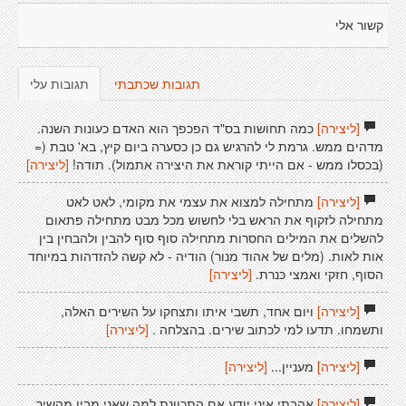
קשור אלי
תגובות שכתבתי
תגובות עלי
[ליצירה]
כמה תחושות בס"ד הפכפך הוא האדם כעונות השנה.
מדהים ממש. גרמת לי להרגיש גם כן כסערה ביום קיץ, בא' טבת (=
(בכסלו ממש - אם הייתי קוראת את היצירה אתמול). תודה!
[ליצירה]
[ליצירה]
מתחילה למצוא את עצמי את מקומי, לאט לאט
מתחילה לזקוף את הראש בלי לחשוש מכל מבט מתחילה פתאום
להשלים את המילים החסרות מתחילה סוף סוף להבין ולהבחין בין
אות לאות. (מלים של אהוד מנור) הודיה - לא קשה להזדהות במיוחד
הסוף, חזקי ואמצי כּנרת.
[ליצירה]
[ליצירה]
ויום אחד, תשבי איתו ותצחקו על השירים האלה,
ותשמחו. תדעו למי לכתוב שירים. בהצלחה .
[ליצירה]
[ליצירה]
מעניין...
[ליצירה]
[ליצירה]
אהבתי איני יודע אם התכוונת למה שאני מבין מהשיר,