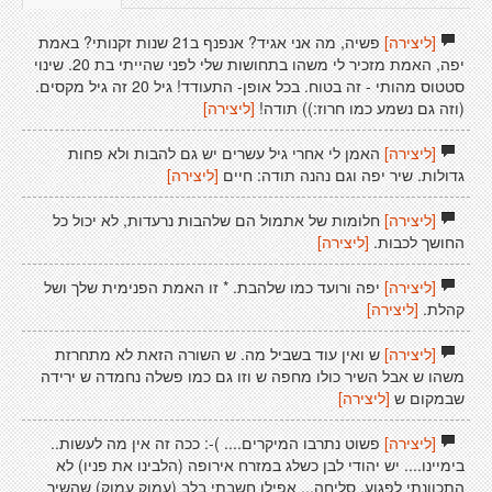
[ליצירה]
פשיה, מה אני אגיד? אנפנף ב21 שנות זקנותי? באמת
יפה, האמת מזכיר לי משהו בתחושות שלי לפני שהייתי בת 20. שינוי
סטטוס מהותי - זה בטוח. בכל אופן- התעודד! גיל 20 זה גיל מקסים.
(וזה גם נשמע כמו חרוז:)) תודה!
[ליצירה]
[ליצירה]
האמן לי אחרי גיל עשרים יש גם להבות ולא פחות
גדולות. שיר יפה וגם נהנה תודה: חיים
[ליצירה]
[ליצירה]
חלומות של אתמול הם שלהבות נרעדות, לא יכול כל
החושך לכבות.
[ליצירה]
[ליצירה]
יפה ורועד כמו שלהבת. * זו האמת הפנימית שלך ושל
קהלת.
[ליצירה]
[ליצירה]
ש ואין עוד בשביל מה. ש השורה הזאת לא מתחרזת
משהו ש אבל השיר כולו מחפה ש וזו גם כמו פשלה נחמדה ש ירידה
שבמקום ש
[ליצירה]
[ליצירה]
פשוט נתרבו המיקרים.... )-: ככה זה אין מה לעשות..
בימיינו.... יש יהודי לבן כשלג במזרח אירופה (הלבינו את פניו) לא
התכוונתי לפגוע, סליחה... אפילו חשבתי בלב (עמוק עמוק) שהשיר