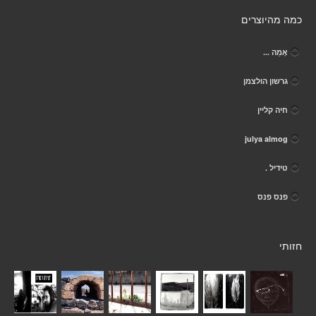
כמה מהיוצרים
אֶמַה ...
גרשון הולצמן
חיה קליין
julya almog
טידיל .
פנס פנס
חזותי