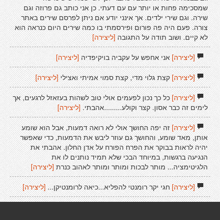
שמסכימה פחות או יותר עם עם דעתי. כן אני כותב גם פרוזה וגם
שירה. וגם שירי ילדים. אך אינני יודע אם ניתן לפרסם שירים באתר
צורה. פעם היה פה פורום ופירסמתי בו כמה שירים היום כנראה הוא
לא קיים. ושוב תודה על התגובה
[ליצירה]
[ליצירה]
אני אחפש על עקביה בויקיפדיה
[ליצירה]
[ליצירה]
קצת גלוי מדי, קצת סמוי אמיתי ואצילי
[ליצירה]
[ליצירה]
כל כך נכון לפעמים אולי טוב לשהות בעזאזל לרגעים, אך
לימים זה כבר אסון. קצר וקולע.........אהבתי.
[ליצירה]
[ליצירה]
זה יפה החושך אולי לא רואה דמעות, אבל הוא שומע
אותן, מאד שומע, והחושך גם עוזר ליבש את הדמעות, כדי שאפשר
יהיה לראות בבוקר את הפרח הפורח על אדן החלון. אהבתי את
הנגיעה ברגשות, במיוחד הבכי שלא תמיד נותנים לו את
הלגיטימציה... מותר לבכות ומותר ומותר לאהוב כּנרת
[ליצירה]
[ליצירה]
חגי יקר רומנטי להפליא...כיאה לרומנטיקן...
[ליצירה]