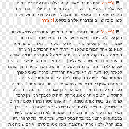
[ליצירה]
זאת כתיבה מאוד נקייה בעלת תום עם קריטריונים
אידיאליים והיא אינה נוגעת בנושא המדיה, הפופוליזם, הנפוטיזם,
כוכבי האופנתיות, וכיוצא בזה. ומקבלת את כל היוצרים אל חיקה
כשווים בין שווים ומדברת אליהם בשקט.
[ליצירה]
[ליצירה]
מרתק נכנסתי ביום חום מעיק ואמרתי לעצמי - אעבור
כאן על כל היצירות. מצאתי מעין עבודה סמינריונית - וגם כתוב
שמדובר בפרק שלישי. שני דברים לי: כשלמדתי באוניברסיטה אמר
לנו פעם אחד המורים שלא ניתן להגדיר את ההבדל בין השירה
לפרוזה. כיצד נקבע מהו שירה ומהו פרוזה ? אתן לכם דוגמה העולה
בדעתי (אם כי מהשפה האנגלית). כשקוראים את הספר אנקת גבהים
של אמילי ברונטה, יש בספר קטעי פרוזה שהם שירה. מה הופך אותם
לכאלה (לפי דעתי )? לא אדע את ההגדרה. וסרקתי בעיני לאורך
המאמר אולי יתפנה חגי קמרט לסוגיה זו. והוא אמנם נגע בה -
ובאמת באופן לא מדעי אלא מטאפיסי - רוחני. ומה אמר ? "כתיבה
טכנית מול כתיבה מתוך השראה מובן שגם הכתיבה הטכנית יכולה
להוליד שיר טוב ויותר ממנו, אך קל יהיה לו למבקר המיומן להבחין
שחסרה בו בשיר אותה נשמה יתירה אותו משהו מיוחד שאנו קוראים
לו השראה, ותוצאתו לדעתי היא נפש השיר או נשמת השיר." ובכן
השיר מתבדל מהפרוזה בנשמתו. נשמה זה לא דבר שאפשר לייצר
במבחנה או להציג במעבדה בניסוי מדעי שכל אחד יכול לחזור עליו
בפני קהל. (לכן אמרתי שתשובתו מעין מטאפיסית). ואולם שימח את