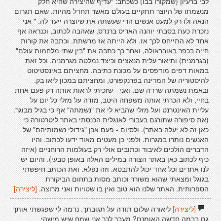
לבי ברעיון (שמקורו בבו) כשכתב: "עדיף שהיצירה שהיא חלק
מנשמתו של היוצר תתקיים בעולם מאשר תחדל מהיות. שאם תגרום
הנאה ולו רק למעט אנשים הרי שעשתה את שיוצרה ייעד לה. " אני
נזכרת כעת בסבתי יוהנה האריס ברנדס, שאהבה לכתוב, וכנראה אף
אחד לא התייחס לכך אז. ולא הייתה אז מרשתת. וכתבה את קורות
חייה בכפר באובראולה, ואחר כך כתבה את "בין שתי מלחמות עולם"
(בגרמנית) ותיאור עלית הנאצים וכיצד נמלטה מגרמניה. וכל זאת
במאות דפים מודפסים על מכונת כתיבה. מחציתם באינסטיטוט
להיסטוריה של המדינה בפרנקפורט, ומחציתם במכון ליאו בק.
ובאמת נשמתה שרדה שם. ואני - שזכיתי לראות אותה רק פעם אחת
בחיי, ולא הכרתי אותה משפחה היטב, מודה על מזלי כל יום על
עליית האינטרנט ועל מזלי שהביא לי את "נשמתה" אף כי בגיל מבוגר.
(את סיפורה שתורגם בעבורי לאנגלית הכנסתי באתר ליטרטורה כי
כאן זה לא יעלה באתר). ולסיום - פעם אכן "גידולי נשמותיהם" של
האנשים נותרו במגרות. ולפני כן מעטים מאוד ידעו לכתוב. והיו
הדברים הולכים לאיבוד וכתובים אולי רק בעולמות הרוחניים (איזה
כיף לכתוב כאן באתר הצורה במילים האלה באופן טבעי). והיום יש
לנו אתרים וכל אחד יכול להתבטא. וזה נפלא. ואת הכותב חיפשתי
בגוגל ומצאתי שהוא משורר וכותב מסות בתחום הביקורת
הספרותית. האתר שלנו הוא טוב ואין בו שטויות ואני מרוצה.
[ליצירה]
[ליצירה]
ליאורה שלום תודה על תגובתך. נדמה לי שפגשתי אותך
גם בבמה חדשה האומנם? מעבר לכך אני שמח שיש מישהי