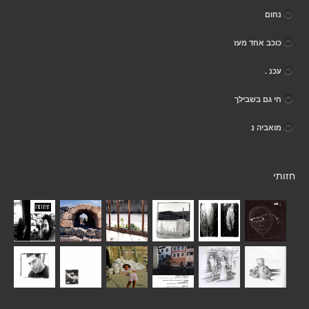
נחום
כוכב אחד מעז
עכנ .
חי גם בשבילך
מואביה נ
חזותי