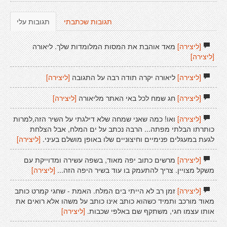
תגובות שכתבתי
תגובות עלי
[ליצירה]
מאד אוהבת את המסות המלומדות שלך. ליאורה
[ליצירה]
[ליצירה]
ליאורה יקרה תודה רבה על התגובה
[ליצירה]
[ליצירה]
חג שמח לכל באי האתר מליאורה
[ליצירה]
[ליצירה]
ואו! כמה שאני שמחה שלא דילגתי על השיר הזה,למרות
כותרתו הבלתי מפתה... הרבה נכתב על ים המלח, אבל הצלחת
לגעת במעגלים פנימיים וחיצוניים שלו באופן מושלם בעיני.
[ליצירה]
[ליצירה]
מרשים כתוב יפה מאוד, בשפה עשירה ומדוייקת עם
משקל מצויין. צריך להתעמק בו עוד בשיר היפה הזה...
[ליצירה]
[ליצירה]
זמן רב לא הייתי בים המלח. האמת - שחגי קמרט כותב
מאוד מורכב ותמיד כשהוא כותב אינו כותב על משהו אלא רואים את
אותו עצמו חגי, משתקף שם באלפי שכבות.
[ליצירה]