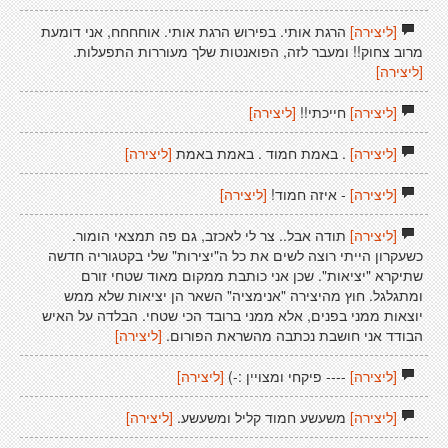
[ליצירה]
הרגת אותי. בפירוש הרגת אותי. אוחחחח, אני דומעת
מרוב צחוק!! ומעבר לזה, הפואנטות שלך מעוררות התפעלות.
[ליצירה]
[ליצירה]
חייכתי!!
[ליצירה]
[ליצירה]
. באמת חמוד . באמת באמת
[ליצירה]
[ליצירה]
- איזה חמוד!
[ליצירה]
[ליצירה]
תודה אבל.. צר לי לאכזב, גם פה תמצאי הומור.
כשעקרון הייתי רוצה לשים את כל ה"יצירות" שלי בקטגוריה חדשה
שתיקרא "יציאות". שכן אני כותבת ממקום מאוד שטחי זורם
ומתגלגל. חוץ מהיצירה "אנימציה" השאר הן יציאות שלא ממש
יוצאות ממני בפנים, אלא ממני ברובד הכי שטחי. הבלדה על האיש
הבודד אני חושבת נכתבה מהשראת הפורום.
[ליצירה]
[ליצירה]
---- פיקחי ומצויין :-)
[ליצירה]
[ליצירה]
משעשע חמוד קליל ומשעשע.
[ליצירה]