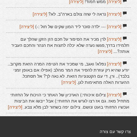
[ליצירה]
ממש חמוד!
[ליצירה]
[ליצירה]
נראה לי שזה צולם בארה"ב. לא?
[ליצירה]
[ליצירה]
--- ילדה סוכר ליד המון שקים של חול :-)
[ליצירה]
[ליצירה]
לרן מכיר את הסיפור על חכם הזן הזקן שהלך עם
תלמידו בדרך,פגשו נערה שלא יכלה לחצות את הנהר והחכם העביר
אותה?...
[ליצירה]
[ליצירה]
נפלא! ואגב, מי שמכיר את הטיפה המרה הזאת מקרוב..
יודע שהיא רק עוזרת להסיר את המר מהלב (אפילו אם באופן זמני
בלבד).. ורן, די עם הקטנוניות הזאת. לא נאה לך? אל תסתכל.
ההערות האלה מתאימות לגן.
[ליצירה]
[ליצירה]
צילום איכותי:) הארכיון של האתר כי הויכוח על החזותי
מתחיל מאז. גם אז רצו לגרש את החזותי:) אבל ייבשו את הביצות
ועכשיו החזותי בועט ונושם. צילום יפה בשחור לבן מלא צבע.
[ליצירה]
צרו קשר עם צורה