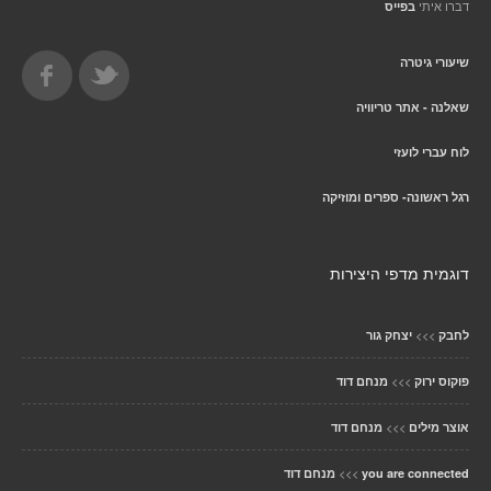
דברו איתי
בפייס
שיעורי גיטרה
שאלנה - אתר טריוויה
לוח עברי לועזי
רגל ראשונה- ספרים ומוזיקה
דוגמית מדפי היצירות
>>>
לחבק
יצחק גור
>>>
פוקוס ירוק
מנחם דוד
>>>
אוצר מילים
מנחם דוד
>>>
you are connected
מנחם דוד