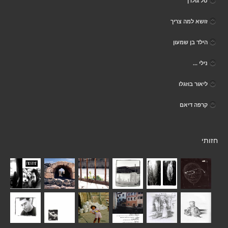
טל גולדן
זושא למה צריך
הילד בן שמעון
נילי ...
ליאור בוזגלו
קרפה דיאם
חזותי