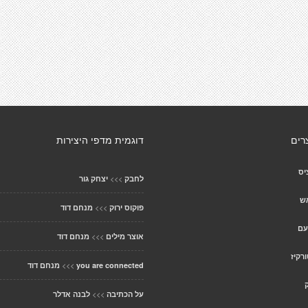
רים
דוגמית מדפי היצירות
יס
>>>
לחבק
יצחק גור
אש
>>>
פוקוס ירוק
מנחם דוד
עם
>>>
אוצר מילים
מנחם דוד
רקיז
>>>
you are connected
מנחם דוד
>>>
על הכתיבה
לבנה אדלר