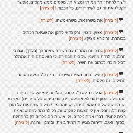
לשיר להיות יותר אמיתי ומציאותי. מקסים ממש מקסים. אפשר
לקטלג את זה גם לשיר ילדים. כל הכבוד!!
[ליצירה]
[ליצירה]
את משהו את. משהו-משהו.
[ליצירה]
[ליצירה]
מצוין. מצוין. (רק כדאי לתקן את שגיאת הכתיב
בכותרת. זה נורא מציק).
[ליצירה]
[ליצירה]
גם כי זה מתחרז עם השורה שאחר כך (בערך), וגם כי
החלטתי לרדת מהענין של בית הבחירה, כי הוא סתם היה אמתלה
דבילית כדי לכתוב את השיר.
[ליצירה]
[ליצירה]
כאילו נכתב משיר השירים... נוגה כ"כ ומלא בטוהר
המילים. זה מקסים.
[ליצירה]
[ליצירה]
אבל כבר לא כ"כ קטנה, הא? זה יופי של שיר. ביחוד
ההתחלה והסוף (אני לא אוביקטיבית, אני טיפוס של סוגריים) באמצע
יש תחושה של התאמצות יתר, יש יותר מידי מילים שמחפות על תוכן
קצת דל, וחבל. אין לי הצעות קונקרטיות, רק להצמד למה שבאמת
רצית להגיד. דברי אמת ניכרים, ולי אישית הם ניכרים רק בהתחלה
ובסוף. ואגב, זריחות מגיעות תמיד בעיתן ובזמנן. ערוגה.
[ליצירה]