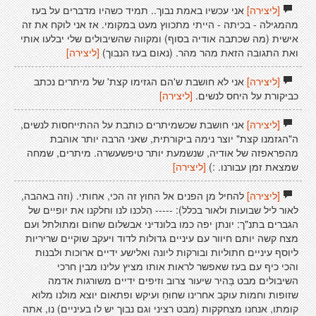
[ליצירה]
אני עכשיו באמת נבוך.. תמיד כשהיו מדברים על בעז
מהמגילה - בכיתה - הייתי מתכווץ מעט במקומי. אז אני לוקח את זה
אישית (מה שכתבה אודיה בסוף) ומקווה שהשיבולים שלי יבלעו אותי
ואת התגובה הזאת מהר מהר. (נאום בעז הנבוך)
[ליצירה]
[ליצירה]
אני לא חושבת ש'הם הגזימו קצת' של מיתרים נכתב
כביקורת על היחס לנשים.
[ליצירה]
[ליצירה]
אני חושבת שכשמיתרים כותבת על ההתייחסות לנשים,
ה"הגזמנו קצת" יוצר נימה ביקורתית, שאני הרבה יותר אוהבת
מהפראפזה של אודיה, שנשמעת יותר טיפשעשרה. מיתרים, שמחה
שמצאת זמן עבורנו. :)
[ליצירה]
[ליצירה]
להחיל מן הפנים אל החוץ זה הכי, אחותי. (וזה באהבה,
לאור ליל שבועות ולאור בכלל): ----- הִלכנו לנו וחלקנו את יופיים של
הגברים בתנ"ך: יונתן יפה כמו בלונדיני אבשלום שחום ומתולתל ועם
מצח קשה יותם חיוור עם עיניים גדולות לדוד ויעקב שוקיים שריריות
ליוסף עיניים חתוליות ובורקות ליונה ואלישע ידיים ארוכות ולבנות
והכי כיף עם בעז שאפשר לראות אותו מציץ עלינו מבין חרכי
השיבולים מבט בַּהיר שיעור צרוב וזיפים ידיים משורגות אדמה
שזופות וחמות עוקב אחרינו שחוּחַ ועיקש ופתאום יוצא מולנו מלוא
קומתו, אנחנו מצחקקות (מבט רציני וגם נבוך יש לו בעיניים) נו, אתה