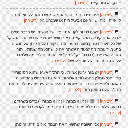
צודק, הגזמנו קצת.
[ליצירה]
[ליצירה]
איזו יצירה חמודה. מהסוג שממש נחמד לקרוא. (ומזכיר
לי איזה ויכוח ישן, האם אביגיל רזה או שמנה.) גולי
[ליצירה]
[ליצירה]
ישבנו לנו וחילקנו את יופיין של הנשים. יש הרבה נשים
אז כל אחת קיבלה ממש קצת :) אני חושב שהצדק עם ערוגה- המשקל
של כל היצירה טמון בשורה האחרונה- ביקורת על הצגתן של הנשים
בתנ"ך. לעומת מה שאודיה עשתה אח"כ, שהוא מה שנקרא "תנך
בגובה העיניים" (ברררר) רק "ליפול" על הדמויות לפי מה שלמדנו
עליהם, כמו יופיו של יוסף למשל.
[ליצירה]
[ליצירה]
יש בזה גרעין אמיתי. כי התנ"ך אע"פ שהוא ו"סיפוריו"
כולו יחסי גומלין בהתגלות האלוהות, הוא גם התרחש בהסטוריה
באמת וליופי יש בו הרבה משמעות. והלוואי שהיינו יודעים לחיות את
התנ"ך שלנו באופן הזה.
[ליצירה]
[ליצירה]
!!!!!!!! all heil ממזר! all heil ממזר! (גברים בשחור 2)
כנראה שלא ירדתי לעומק היצירה- סתם נחמד לקרוא בכל זאת..
[ליצירה]
[ליצירה]
אני חושבת שתשאיר את הצמד מילים הזה, זה נותן