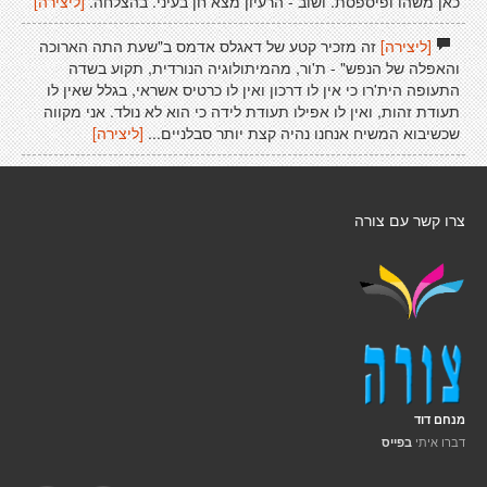
כאן משהו ופיספסת. ושוב - הרעיון מצא חן בעיני. בהצלחה.
[ליצירה]
[ליצירה]
זה מזכיר קטע של דאגלס אדמס ב"שעת התה הארוכה
והאפלה של הנפש" - ת'ור, מהמיתולוגיה הנורדית, תקוע בשדה
התעופה הית'רו כי אין לו דרכון ואין לו כרטיס אשראי, בגלל שאין לו
תעודת זהות, ואין לו אפילו תעודת לידה כי הוא לא נולד. אני מקווה
שכשיבוא המשיח אנחנו נהיה קצת יותר סבלניים...
[ליצירה]
צרו קשר עם צורה
מנחם דוד
דברו איתי
בפייס