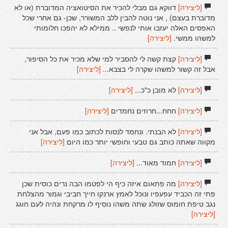
[ליצירה]
דווקא גם מבלי להכיר את הסיטואציה המדוברת (או לא
מדוברת בעצם) , אני נוטה להבין ללב המשורר, שכן- גם אחרי שכל
האפסים האלה יעזבו אותי לנפשי .. ממילא לא יהפכו חלומותי
למשהו ממשי.
[ליצירה]
[ליצירה]
קצת קשה לי להסביר למי שלא מכיר את כל הסיפור,
אבל זה קשור למשהו שקרה לי בצבא...
[ליצירה]
[ליצירה]
לא מובן כ"כ...
[ליצירה]
[ליצירה]
חחח...חרוזים נחמדים
[ליצירה]
[ליצירה]
לא הבנתי. ונחמד לנסות לכתוב כמו פעם, אבל אני
מקווה שאתה כותב גם טבעי וחופשי יותר כמו היום
[ליצירה]
[ליצירה]
חמוד מאוד...
[ליצירה]
[ליצירה]
מה פתאום איזה כיף הי לפטמו הבה נרים כוסית שכן
פתי זה הכביד עפעפיו ונוכל לאמץ ארנקו חייך חביבי וגמור מהצלחת
נגב טיפת חומוס שזולג שתה משהו נוסיף לו מרקחת ונהיה לעם חוגג
[ליצירה]